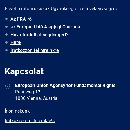
Bővebb információ az Ügynökségről és tevékenységéről.
Az FRA-ról
az Európai Unió Alapjogi Chartája
Hová fordulhat segítségért?
Hírek
Iratkozzon fel híreinkre
Kapcsolat
Address
European Union Agency for Fundamental Rights
Rennweg 12
1030 Vienna, Austria
E-
Írjon nekünk
mail
Newsletter
Iratkozzon fel híreinkre!s