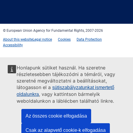
Facebook
Twitter
LinkedIn
YouTube
Newsletter
E-
RSS
mail
© European Union Agency for Fundamental Rights, 2007-2026
About this website
Legal notice
Cookies
Data Protection
Accessibility
Honlapunk sütiket használ. Ha szeretne
részletesebben tájékozódni a témáról, vagy
szeretné megváltoztatni a beállításokat,
látogasson el a
sütiszabályzatunkat ismertető
, vagy kattintson bármelyik
oldalunkra
weboldalunkon a láblécben található linkre.
Az összes cookie elfogadása
Csak az alapvető cookie-k elfogadása