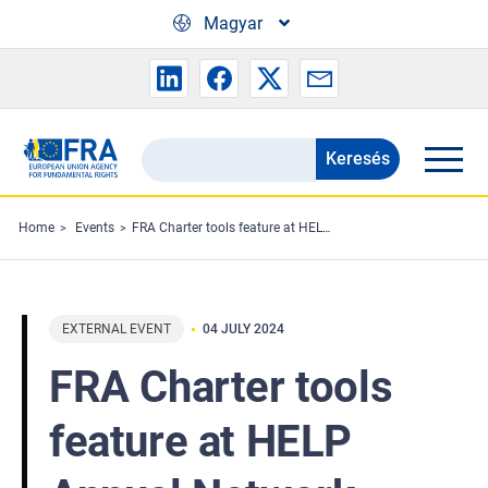
Skip to main content
Magyar
Keresés
Search
the
FRA
Home
Events
FRA Charter tools feature at HELP Annual Network Conference
website
EXTERNAL EVENT
04 JULY 2024
FRA Charter tools
feature at HELP