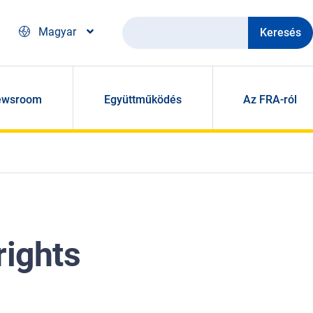
Keresés
Magyar
ewsroom
Együttműködés
Az FRA-ról
rights