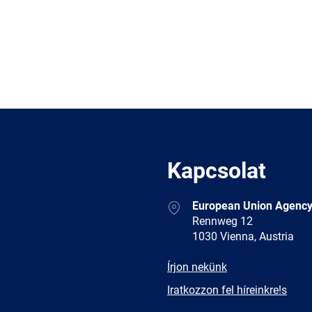
Kapcsolat
Address
European Union Agency
Rennweg 12
1030 Vienna, Austria
E-
Írjon nekünk
mail
Newsletter
Iratkozzon fel híreinkre!s