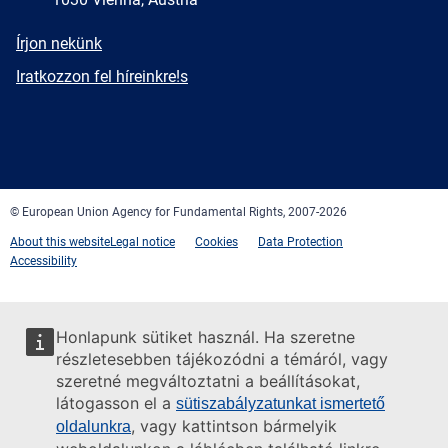
E-
Írjon nekünk
mail
Newsletter
Iratkozzon fel híreinkre!s
Facebook
Twitter
LinkedIn
YouTube
Newsletter
E-
RSS
mail
© European Union Agency for Fundamental Rights, 2007-2026
About this website
Legal notice
Cookies
Data Protection
Accessibility
Honlapunk sütiket használ. Ha szeretne
részletesebben tájékozódni a témáról, vagy
szeretné megváltoztatni a beállításokat,
látogasson el a
sütiszabályzatunkat ismertető
, vagy kattintson bármelyik
oldalunkra