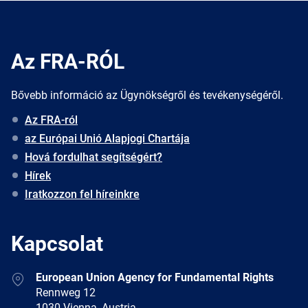
Az FRA-RÓL
Bővebb információ az Ügynökségről és tevékenységéről.
Az FRA-ról
az Európai Unió Alapjogi Chartája
Hová fordulhat segítségért?
Hírek
Iratkozzon fel híreinkre
Kapcsolat
Address
European Union Agency for Fundamental Rights
Rennweg 12
1030 Vienna, Austria