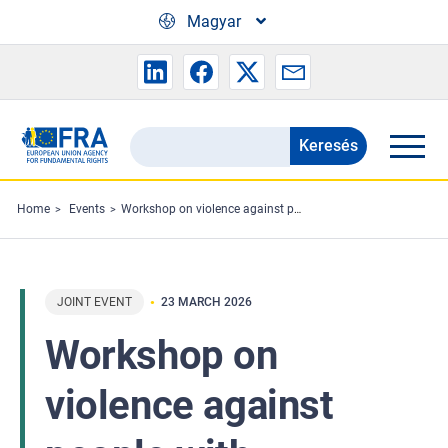
Skip to main content
Magyar
Keresés
Search
the
FRA
Home
Events
Workshop on violence against people with disabilities in institutions in Ireland
website
JOINT EVENT
23 MARCH 2026
Workshop on
violence against