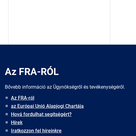
Az FRA-RÓL
Bővebb információ az Ügynökségről és tevékenységéről.
Az FRA-ról
az Európai Unió Alapjogi Chartája
Hová fordulhat segítségért?
Hírek
Iratkozzon fel híreinkre