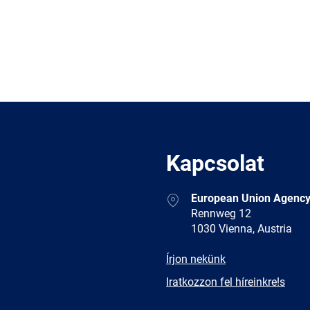
Kapcsolat
Address
European Union Agency
Rennweg 12
1030 Vienna, Austria
E-
Írjon nekünk
mail
Newsletter
Iratkozzon fel híreinkre!s