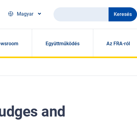
Keresés
Magyar
ewsroom
Együttműködés
Az FRA-ról
 judges and