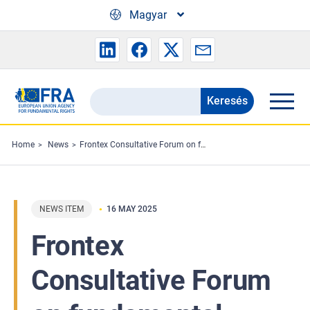
Skip to main content
Magyar
Keresés
Search
the
FRA
Home
News
Frontex Consultative Forum on fundamental rights
website
NEWS ITEM
16 MAY 2025
Frontex
Consultative Forum