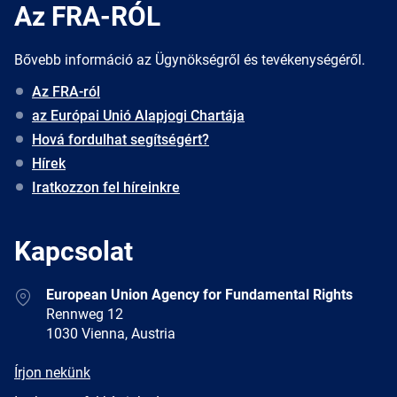
Az FRA-RÓL
Bővebb információ az Ügynökségről és tevékenységéről.
Az FRA-ról
az Európai Unió Alapjogi Chartája
Hová fordulhat segítségért?
Hírek
Iratkozzon fel híreinkre
Kapcsolat
Address
European Union Agency for Fundamental Rights
Rennweg 12
1030 Vienna, Austria
E-
Írjon nekünk
mail