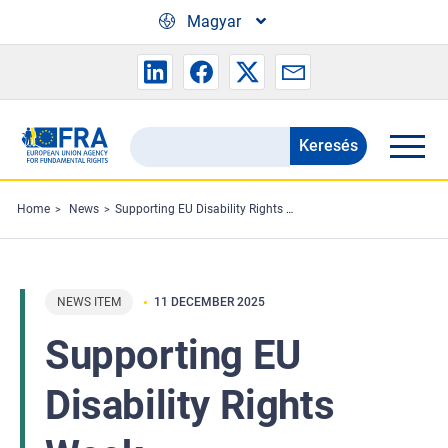
Skip to main content
Magyar
Keresés
Search
the
FRA
Home
News
Supporting EU Disability Rights Week
website
NEWS ITEM
11 DECEMBER 2025
Supporting EU
Disability Rights