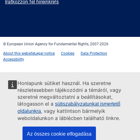
Newsletter
Iratkozzon fel híreinkre!s
Facebook
Twitter
LinkedIn
YouTube
Newsletter
E-
RSS
mail
© European Union Agency for Fundamental Rights, 2007-2026
About this website
Legal notice
Cookies
Data Protection
Accessibility
Honlapunk sütiket használ. Ha szeretne
részletesebben tájékozódni a témáról, vagy
szeretné megváltoztatni a beállításokat,
látogasson el a
sütiszabályzatunkat ismertető
, vagy kattintson bármelyik
oldalunkra
weboldalunkon a láblécben található linkre.
Az összes cookie elfogadása