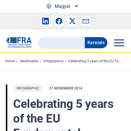
Skip to main content
Magyar
Keresés
Search
the
FRA
Home
Multimedia
Infographics
Celebrating 5 years of the EU Fundamental Rights Charter
website
INFOGRAPHIC
27 NOVEMBER 2014
Celebrating 5 years
of the EU