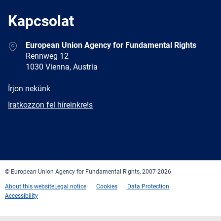
Kapcsolat
Address
European Union Agency for Fundamental Rights
Rennweg 12
1030 Vienna, Austria
E-
Írjon nekünk
mail
Newsletter
Iratkozzon fel híreinkre!s
Facebook
Twitter
LinkedIn
YouTube
Newsletter
E-
RSS
mail
© European Union Agency for Fundamental Rights, 2007-2026
About this website
Legal notice
Cookies
Data Protection
Accessibility