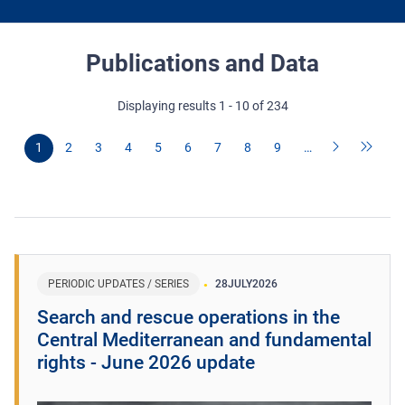
Publications and Data
Displaying results 1 - 10 of 234
1
2
3
4
5
6
7
8
9
…
PERIODIC UPDATES / SERIES
28
JULY
2026
Search and rescue operations in the
Central Mediterranean and fundamental
rights - June 2026 update