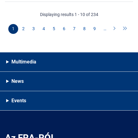
Displaying results 1 - 10 of 234
1
2
3
4
5
6
7
8
9
…
Multimedia
News
Events
Az FRA-RÓL