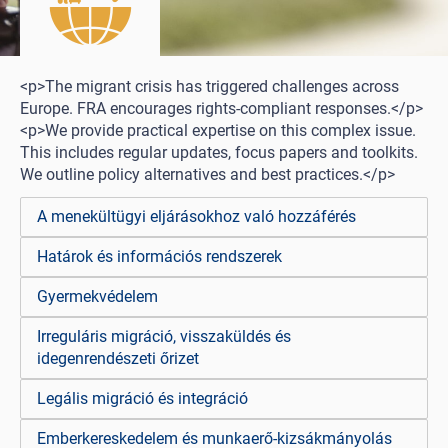
<p>The migrant crisis has triggered challenges across
Europe. FRA encourages rights-compliant responses.</p>
<p>We provide practical expertise on this complex issue.
This includes regular updates, focus papers and toolkits.
We outline policy alternatives and best practices.</p>
A menekültügyi eljárásokhoz való hozzáférés
Határok és információs rendszerek
Gyermekvédelem
Irreguláris migráció, visszaküldés és
idegenrendészeti őrizet
Legális migráció és integráció
Emberkereskedelem és munkaerő-kizsákmányolás