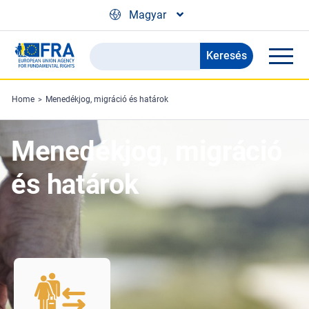
Skip to main content
Magyar
Keresés
Search
the
FRA
Home
Menedékjog, migráció és határok
website
Menedékjog, migráció
és határok