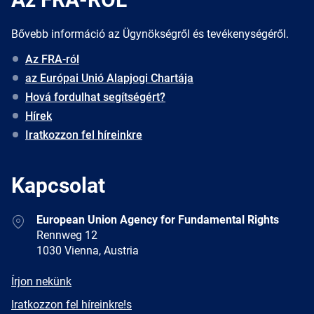
Bővebb információ az Ügynökségről és tevékenységéről.
Az FRA-ról
az Európai Unió Alapjogi Chartája
Hová fordulhat segítségért?
Hírek
Iratkozzon fel híreinkre
Kapcsolat
Address
European Union Agency for Fundamental Rights
Rennweg 12
1030 Vienna, Austria
E-
Írjon nekünk
mail
Newsletter
Iratkozzon fel híreinkre!s