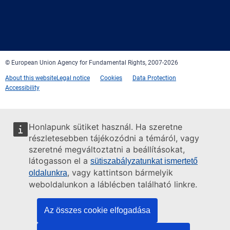
Facebook
Twitter
LinkedIn
YouTube
Newsletter
E-
RSS
mail
© European Union Agency for Fundamental Rights, 2007-2026
About this website
Legal notice
Cookies
Data Protection
Accessibility
Honlapunk sütiket használ. Ha szeretne
részletesebben tájékozódni a témáról, vagy
szeretné megváltoztatni a beállításokat,
látogasson el a
sütiszabályzatunkat ismertető
, vagy kattintson bármelyik
oldalunkra
weboldalunkon a láblécben található linkre.
Az összes cookie elfogadása