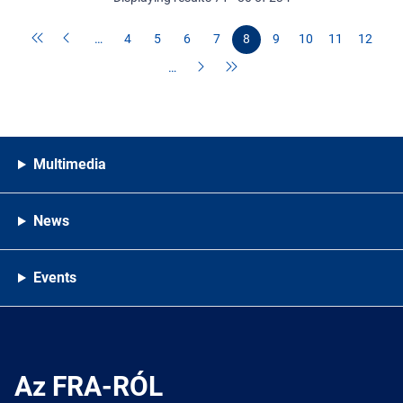
…
4
5
6
7
8
9
10
11
12
…
Multimedia
News
Events
Az FRA-RÓL