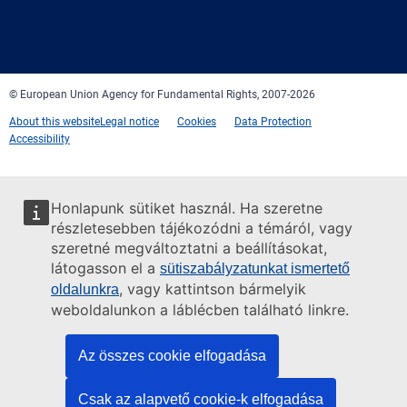
Facebook
Twitter
LinkedIn
YouTube
Newsletter
E-
RSS
mail
© European Union Agency for Fundamental Rights, 2007-2026
About this website
Legal notice
Cookies
Data Protection
Accessibility
Honlapunk sütiket használ. Ha szeretne
részletesebben tájékozódni a témáról, vagy
szeretné megváltoztatni a beállításokat,
látogasson el a
sütiszabályzatunkat ismertető
, vagy kattintson bármelyik
oldalunkra
weboldalunkon a láblécben található linkre.
Az összes cookie elfogadása
Csak az alapvető cookie-k elfogadása