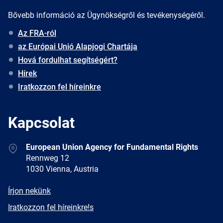
Bővebb információ az Ügynökségről és tevékenységéről.
Az FRA-ról
az Európai Unió Alapjogi Chartája
Hová fordulhat segítségért?
Hírek
Iratkozzon fel híreinkre
Kapcsolat
Address
European Union Agency for Fundamental Rights
Rennweg 12
1030 Vienna, Austria
E-
Írjon nekünk
mail
Newsletter
Iratkozzon fel híreinkre!s