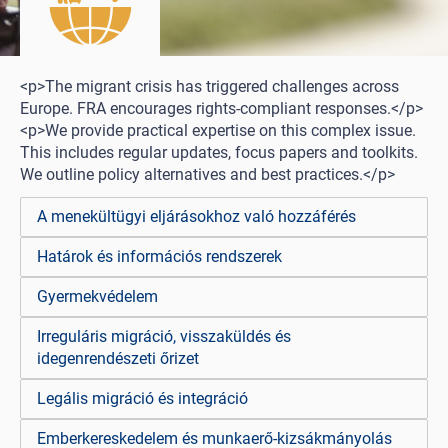
<p>The migrant crisis has triggered challenges across
Europe. FRA encourages rights-compliant responses.</p>
<p>We provide practical expertise on this complex issue.
This includes regular updates, focus papers and toolkits.
We outline policy alternatives and best practices.</p>
A menekültügyi eljárásokhoz való hozzáférés
Határok és információs rendszerek
Gyermekvédelem
Irreguláris migráció, visszaküldés és
idegenrendészeti őrizet
Legális migráció és integráció
Emberkereskedelem és munkaerő-kizsákmányolás