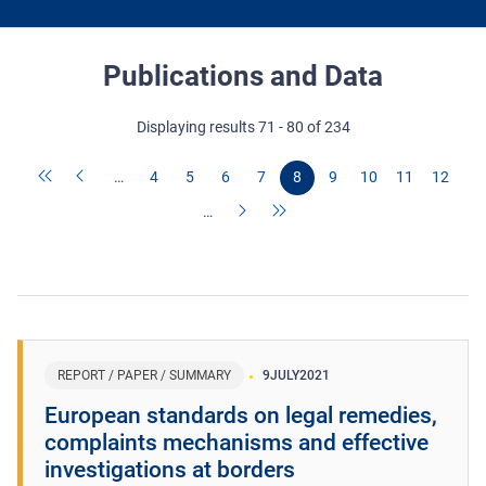
Publications and Data
Displaying results 71 - 80 of 234
…
4
5
6
7
8
9
10
11
12
…
REPORT / PAPER / SUMMARY
9
JULY
2021
European standards on legal remedies,
complaints mechanisms and effective
investigations at borders