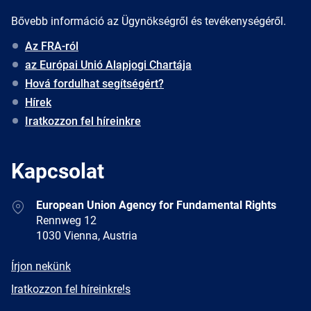
Bővebb információ az Ügynökségről és tevékenységéről.
Az FRA-ról
az Európai Unió Alapjogi Chartája
Hová fordulhat segítségért?
Hírek
Iratkozzon fel híreinkre
Kapcsolat
Address
European Union Agency for Fundamental Rights
Rennweg 12
1030 Vienna, Austria
E-
Írjon nekünk
mail
Newsletter
Iratkozzon fel híreinkre!s