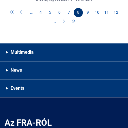
…
4
5
6
7
8
9
10
11
12
…
Multimedia
News
Events
Az FRA-RÓL