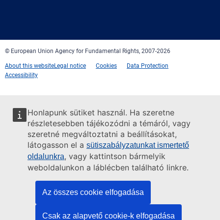
Facebook
Twitter
LinkedIn
YouTube
Newsletter
E-
RSS
mail
© European Union Agency for Fundamental Rights, 2007-2026
About this website
Legal notice
Cookies
Data Protection
Accessibility
Honlapunk sütiket használ. Ha szeretne
részletesebben tájékozódni a témáról, vagy
szeretné megváltoztatni a beállításokat,
látogasson el a
sütiszabályzatunkat ismertető
, vagy kattintson bármelyik
oldalunkra
weboldalunkon a láblécben található linkre.
Az összes cookie elfogadása
Csak az alapvető cookie-k elfogadása