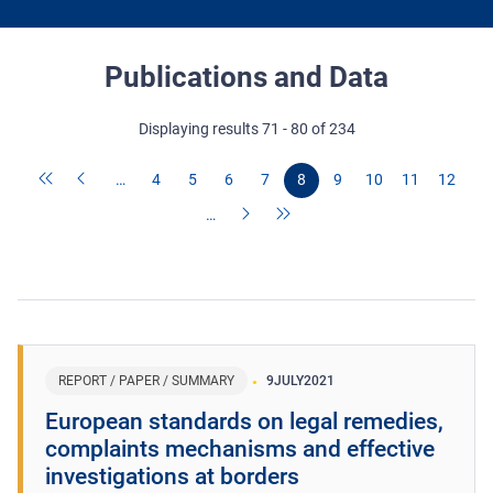
Publications and Data
Displaying results 71 - 80 of 234
…
4
5
6
7
8
9
10
11
12
…
REPORT / PAPER / SUMMARY
9
JULY
2021
European standards on legal remedies,
complaints mechanisms and effective
investigations at borders