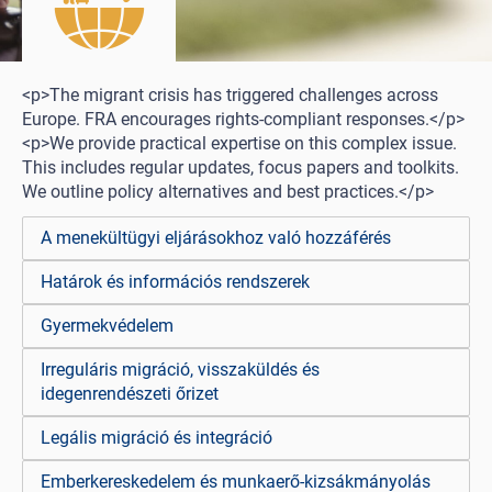
<p>The migrant crisis has triggered challenges across
Europe. FRA encourages rights-compliant responses.</p>
<p>We provide practical expertise on this complex issue.
This includes regular updates, focus papers and toolkits.
We outline policy alternatives and best practices.</p>
A menekültügyi eljárásokhoz való hozzáférés
Határok és információs rendszerek
Gyermekvédelem
Irreguláris migráció, visszaküldés és
idegenrendészeti őrizet
Legális migráció és integráció
Emberkereskedelem és munkaerő-kizsákmányolás