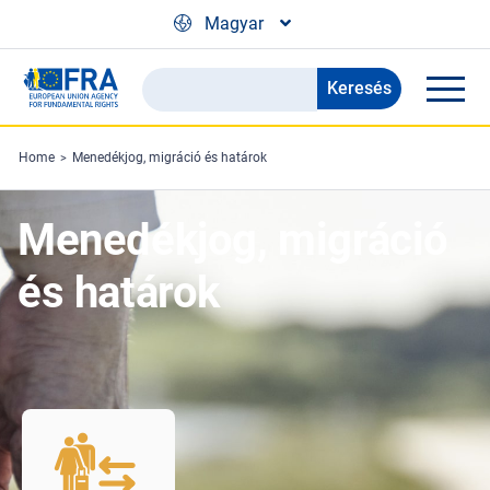
Skip to main content
Magyar
Keresés
Search
the
FRA
Home
Menedékjog, migráció és határok
website
Menedékjog, migráció
és határok