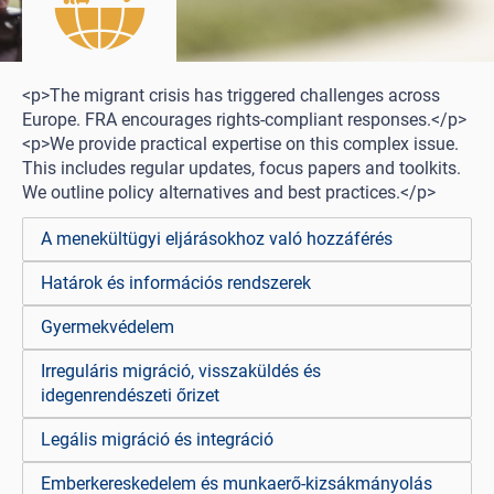
<p>The migrant crisis has triggered challenges across
Europe. FRA encourages rights-compliant responses.</p>
<p>We provide practical expertise on this complex issue.
This includes regular updates, focus papers and toolkits.
We outline policy alternatives and best practices.</p>
A menekültügyi eljárásokhoz való hozzáférés
Határok és információs rendszerek
Gyermekvédelem
Irreguláris migráció, visszaküldés és
idegenrendészeti őrizet
Legális migráció és integráció
Emberkereskedelem és munkaerő-kizsákmányolás