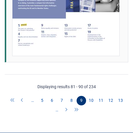
Displaying results 81 - 90 of 234
…
5
6
7
8
9
10
11
12
13
…