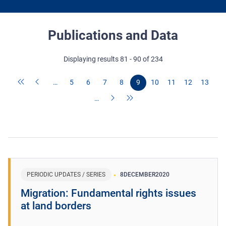
Publications and Data
Displaying results 81 - 90 of 234
…
5
6
7
8
9
10
11
12
13
…
PERIODIC UPDATES / SERIES
8
DECEMBER
2020
Migration: Fundamental rights issues
at land borders