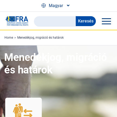
Skip to main content
Magyar
Keresés
Search
the
FRA
Home
Menedékjog, migráció és határok
website
Menedékjog, migráció
és határok