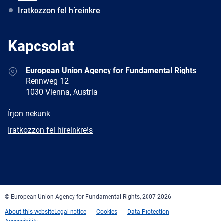
Iratkozzon fel híreinkre
Kapcsolat
Address
European Union Agency for Fundamental Rights
Rennweg 12
1030 Vienna, Austria
E-
Írjon nekünk
mail
Newsletter
Iratkozzon fel híreinkre!s
Facebook
Twitter
LinkedIn
YouTube
Newsletter
E-
RSS
mail
© European Union Agency for Fundamental Rights, 2007-2026
About this website
Legal notice
Cookies
Data Protection