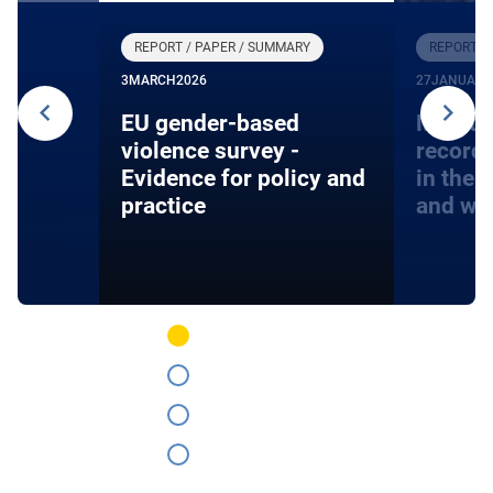
REPORT / PAPER / SUMMARY
REPORT /
3
MARCH
2026
27
JANUARY
24
EU gender-based
Monito
violence survey -
record
Evidence for policy and
in the 
practice
and wa