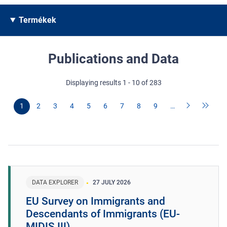
Termékek
Publications and Data
Displaying results 1 - 10 of 283
1
2
3
4
5
6
7
8
9
…
DATA EXPLORER
27 JULY 2026
EU Survey on Immigrants and
Descendants of Immigrants (EU-
MIDIS III)