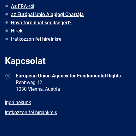
Az FRA-ról
az Európai Unió Alapjogi Chartája
Hová fordulhat segítségért?
Hírek
Iratkozzon fel híreinkre
Kapcsolat
Address
European Union Agency for Fundamental Rights
Rennweg 12
1030 Vienna, Austria
E-
Írjon nekünk
mail
Newsletter
Iratkozzon fel híreinkre!s
Facebook
Twitter
LinkedIn
YouTube
Newsletter
E-
RSS
mail