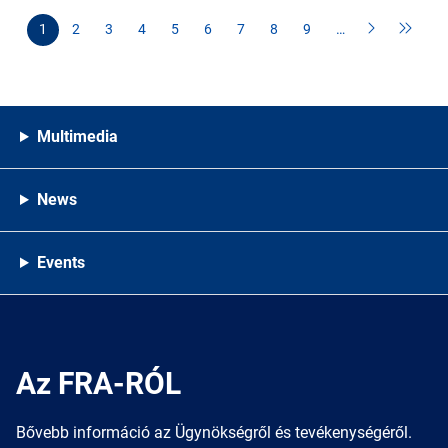
1
2
3
4
5
6
7
8
9
…
Multimedia
News
Events
Az FRA-RÓL
Bővebb információ az Ügynökségről és tevékenységéről.