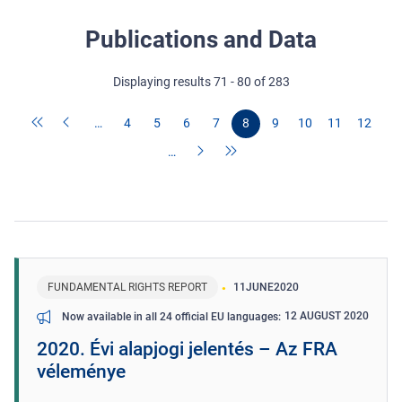
Publications and Data
Displaying results 71 - 80 of 283
…
4
5
6
7
8
9
10
11
12
…
FUNDAMENTAL RIGHTS REPORT
11
JUNE
2020
12 AUGUST 2020
Now available in all 24 official EU languages
2020. Évi alapjogi jelentés – Az FRA
véleménye