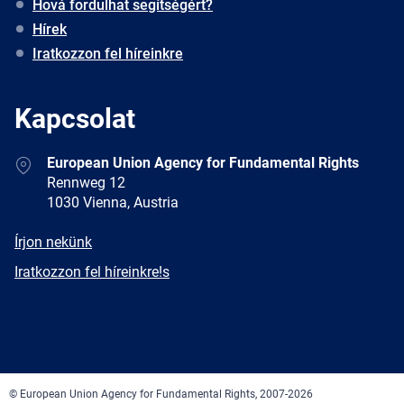
Hová fordulhat segítségért?
Hírek
Iratkozzon fel híreinkre
Kapcsolat
Address
European Union Agency for Fundamental Rights
Rennweg 12
1030 Vienna, Austria
E-
Írjon nekünk
mail
Newsletter
Iratkozzon fel híreinkre!s
Facebook
Twitter
LinkedIn
YouTube
Newsletter
E-
RSS
mail
© European Union Agency for Fundamental Rights, 2007-2026