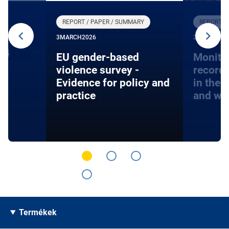
REPORT / PAPER / SUMMARY
REPORT /
3
MARCH
2026
27
JANUARY
24
EU gender-based
Monito
violence survey -
record
Evidence for policy and
in the 
practice
and wa
Termékek