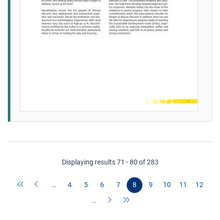
Displaying results 71 - 80 of 283
…
4
5
6
7
8
9
10
11
12
…