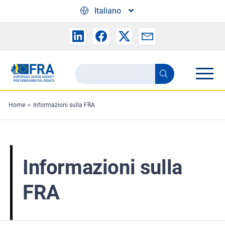
Skip to main content
Italiano
Search
Search
the
FRA
Home
Informazioni sulla FRA
website
Informazioni sulla
FRA