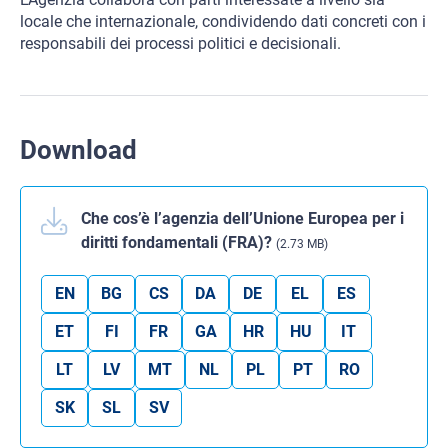
locale che internazionale, condividendo dati concreti con i
responsabili dei processi politici e decisionali.
Download
Che cos’è l’agenzia dell’Unione Europea per i
diritti fondamentali (FRA)?
(2.73 MB)
EN
BG
CS
DA
DE
EL
ES
ET
FI
FR
GA
HR
HU
IT
LT
LV
MT
NL
PL
PT
RO
SK
SL
SV