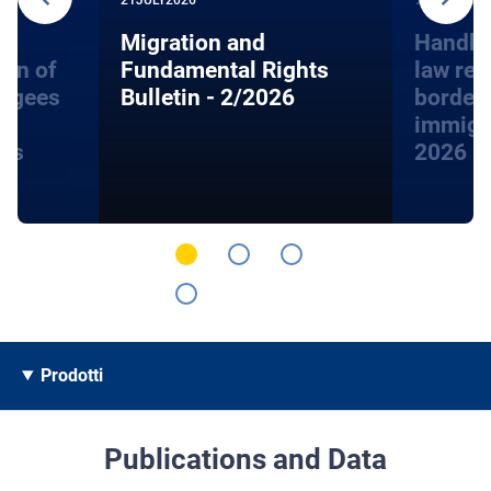
Migration and
Handbo
ion of
Fundamental Rights
law rel
fugees
Bulletin - 2/2026
border
immigra
hts
2026
Prodotti
Publications and Data