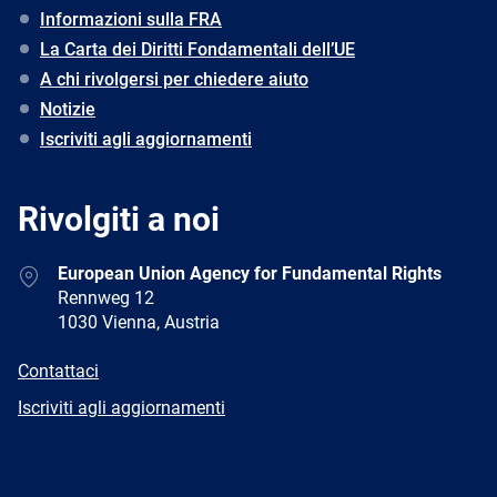
Informazioni sulla FRA
La Carta dei Diritti Fondamentali dell’UE
A chi rivolgersi per chiedere aiuto
Notizie
Iscriviti agli aggiornamenti
Rivolgiti a noi
Address
European Union Agency for Fundamental Rights
Rennweg 12
1030 Vienna, Austria
E-
Contattaci
mail
Newsletter
Iscriviti agli aggiornamenti
Facebook
Twitter
LinkedIn
YouTube
Newsletter
E-
RSS
mail