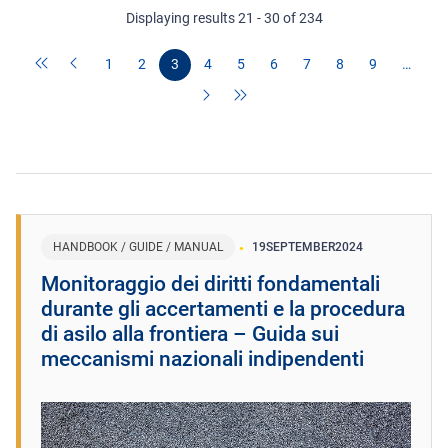
Displaying results 21 - 30 of 234
1
2
3
4
5
6
7
8
9
…
HANDBOOK / GUIDE / MANUAL
19
SEPTEMBER
2024
Monitoraggio dei diritti fondamentali
durante gli accertamenti e la procedura
di asilo alla frontiera – Guida sui
meccanismi nazionali indipendenti