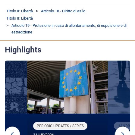
Titolo II: Libertà
Articolo 18 - Diritto di asilo
Titolo II: Libertà
Articolo 19 - Protezione in caso di allontanamento, di espulsione e di
estradizione
Highlights
R
PERIODIC UPDATES / SERIES
HANDBOOK
21
JULY
2026
9
JUNE
2026