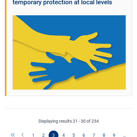
temporary protection at local levels
Displaying results 21 - 30 of 234
1
2
3
4
5
6
7
8
9
…