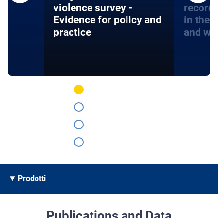
violence survey -
record
Evidence for policy and
in the 
practice
and wa
Prodotti
Publications and Data