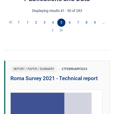
Displaying results 41 - 50 of 283
1
2
3
4
5
6
7
8
9
…
REPORT / PAPER / SUMMARY
27
FEBRUARY
2023
Roma Survey 2021 - Technical report