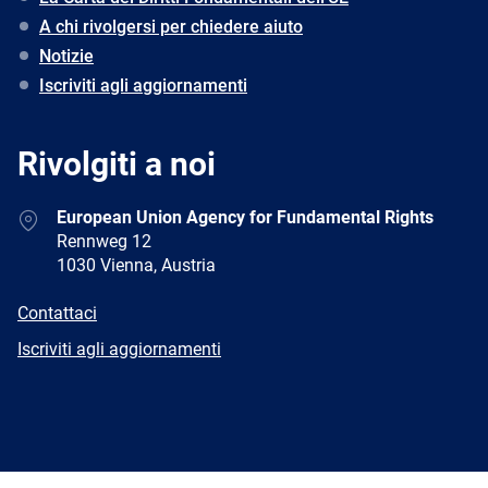
A chi rivolgersi per chiedere aiuto
Notizie
Iscriviti agli aggiornamenti
Rivolgiti a noi
Address
European Union Agency for Fundamental Rights
Rennweg 12
1030 Vienna, Austria
E-
Contattaci
mail
Newsletter
Iscriviti agli aggiornamenti
Facebook
Twitter
LinkedIn
YouTube
Newsletter
E-
RSS
mail