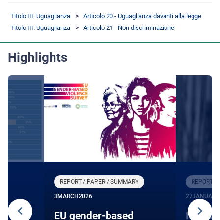
Titolo III: Uguaglianza
Articolo 20 - Uguaglianza davanti alla legge
Titolo III: Uguaglianza
Articolo 21 - Non discriminazione
Highlights
REPORT / PAPER / SUMMARY
REPORT /
3
MARCH
2026
27
JANUARY
24
EU gender-based
Monito