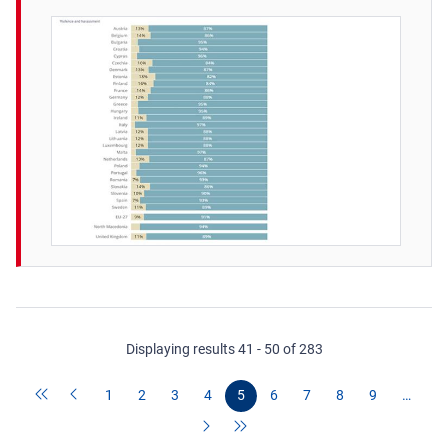
Displaying results 41 - 50 of 283
1
2
3
4
5
6
7
8
9
…