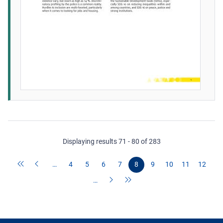
Displaying results 71 - 80 of 283
…
4
5
6
7
8
9
10
11
12
…