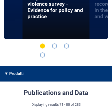
violence survey -
record
Evidence for policy and
in the 
practice
and wa
Prodotti
Publications and Data
Displaying results 71 - 80 of 283