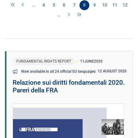
…
4
5
6
7
8
9
10
11
12
…
FUNDAMENTAL RIGHTS REPORT
11
JUNE
2020
12 AUGUST 2020
Now available in all 24 official EU languages
Relazione sui diritti fondamentali 2020.
Pareri della FRA