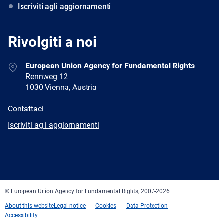
Iscriviti agli aggiornamenti
Rivolgiti a noi
Address
European Union Agency for Fundamental Rights
Rennweg 12
1030 Vienna, Austria
E-
Contattaci
mail
Newsletter
Iscriviti agli aggiornamenti
Facebook
Twitter
LinkedIn
YouTube
Newsletter
E-
RSS
mail
© European Union Agency for Fundamental Rights, 2007-2026
About this website
Legal notice
Cookies
Data Protection
Accessibility