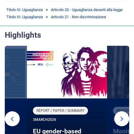
Titolo III: Uguaglianza
Articolo 20 - Uguaglianza davanti alla legge
Titolo III: Uguaglianza
Articolo 21 - Non discriminazione
Highlights
REPORT / PAPER / SUMMARY
REPORT /
3
MARCH
2026
27
JANUARY
24
EU gender-based
Monito