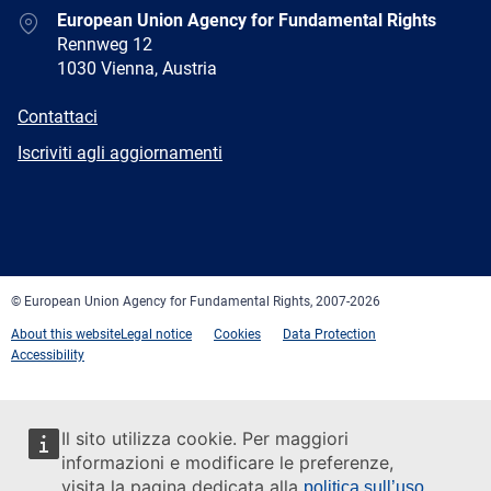
Address
European Union Agency for Fundamental Rights
Rennweg 12
1030 Vienna, Austria
E-
Contattaci
mail
Newsletter
Iscriviti agli aggiornamenti
Facebook
Twitter
LinkedIn
YouTube
Newsletter
E-
RSS
mail
© European Union Agency for Fundamental Rights, 2007-2026
About this website
Legal notice
Cookies
Data Protection
Accessibility
Il sito utilizza cookie. Per maggiori
informazioni e modificare le preferenze,
visita la pagina dedicata alla
politica sull’uso