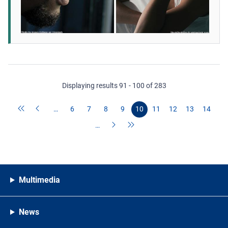
Displaying results 91 - 100 of 283
…
6
7
8
9
10
11
12
13
14
…
Multimedia
News