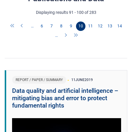
Displaying results 91 - 100 of 283
…
6
7
8
9
10
11
12
13
14
…
REPORT / PAPER / SUMMARY
11
JUNE
2019
Data quality and artificial intelligence –
mitigating bias and error to protect
fundamental rights