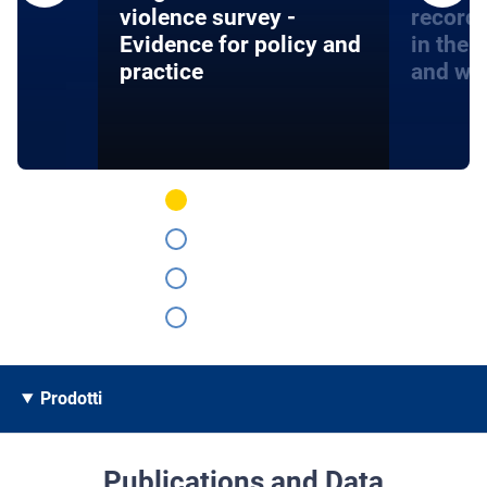
violence survey -
record
Evidence for policy and
in the 
practice
and wa
Prodotti
Publications and Data