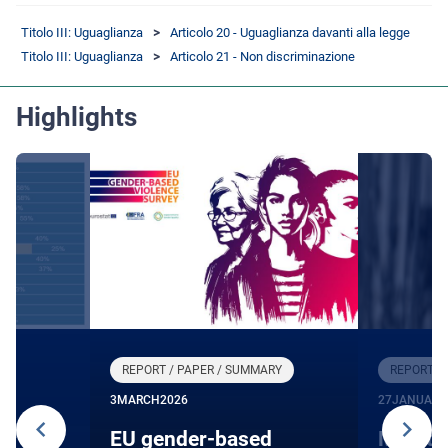
Titolo III: Uguaglianza
Articolo 20 - Uguaglianza davanti alla legge
Titolo III: Uguaglianza
Articolo 21 - Non discriminazione
Highlights
REPORT / PAPER / SUMMARY
REPORT /
3
MARCH
2026
27
JANUARY
24
EU gender-based
Monito