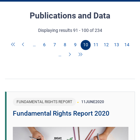
Publications and Data
Displaying results 91 - 100 of 234
…
6
7
8
9
10
11
12
13
14
…
FUNDAMENTAL RIGHTS REPORT
11
JUNE
2020
Fundamental Rights Report 2020