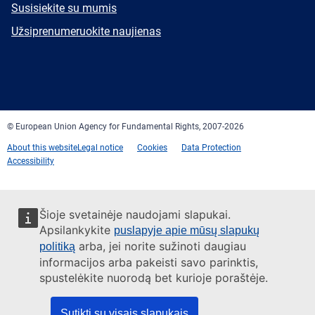
E-
Susisiekite su mumis
mail
Newsletter
Užsiprenumeruokite naujienas
Facebook
Twitter
LinkedIn
YouTube
Newsletter
E-
RSS
mail
© European Union Agency for Fundamental Rights, 2007-2026
About this website
Legal notice
Cookies
Data Protection
Accessibility
Šioje svetainėje naudojami slapukai.
Apsilankykite
puslapyje apie mūsų slapukų
arba, jei norite sužinoti daugiau
politiką
informacijos arba pakeisti savo parinktis,
spustelėkite nuorodą bet kurioje poraštėje.
Sutikti su visais slapukais