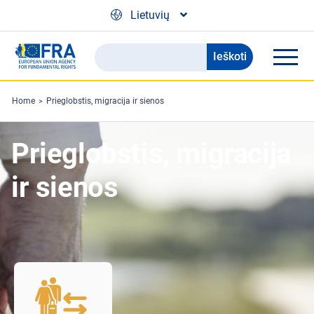
Skip to main content
Lietuvių
Ieškoti
Search
the
FRA
Home
Prieglobstis, migracija ir sienos
website
Prieglobstis, migracija
ir sienos