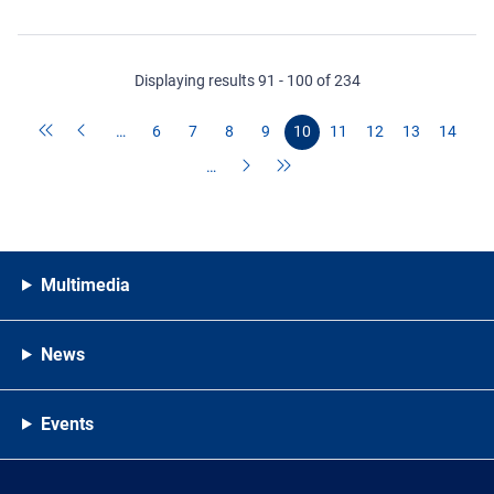
Displaying results 91 - 100 of 234
…
6
7
8
9
10
11
12
13
14
…
Multimedia
News
Events