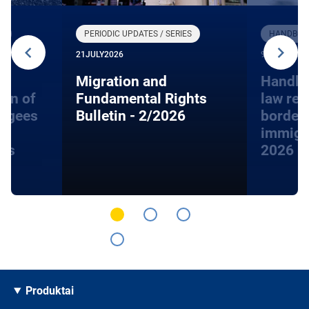
R
PERIODIC UPDATES / SERIES
HANDBOOK
21
JULY
2026
9
JUNE
2026
Migration and
Handbo
ion of
Fundamental Rights
law rel
fugees
Bulletin - 2/2026
border
immigra
hts
2026
Produktai