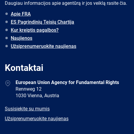
Daugiau informacijos apie agentūrą ir jos veiklą rasite čia.
Apie FRA
ES Pagrindinių Teisių Chartija
Kur kreiptis pagalbos?
Naujienos
Užsiprenumeruokite naujienas
Kontaktai
Address
European Union Agency for Fundamental Rights
Rennweg 12
1030 Vienna, Austria
E-
Susisiekite su mumis
mail
Newsletter
Užsiprenumeruokite naujienas
Facebook
Twitter
LinkedIn
YouTube
Newsletter
E-
RSS