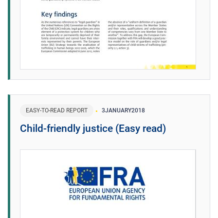
EASY-TO-READ REPORT
3
JANUARY
2018
Child-friendly justice (Easy read)