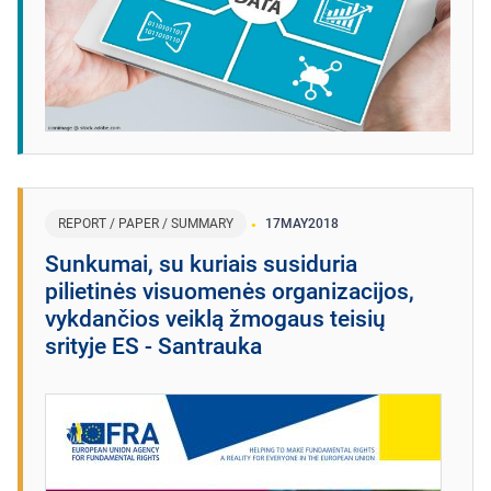
REPORT / PAPER / SUMMARY
17
MAY
2018
Sunkumai, su kuriais susiduria
pilietinės visuomenės organizacijos,
vykdančios veiklą žmogaus teisių
srityje ES - Santrauka