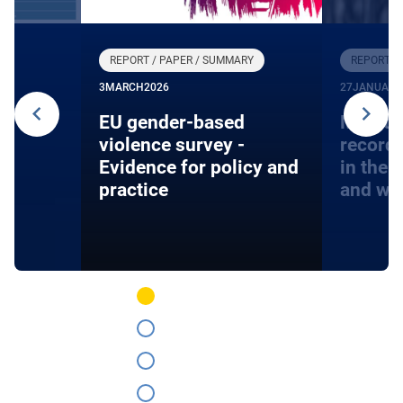
REPORT / PAPER / SUMMARY
REPORT /
3
MARCH
2026
27
JANUARY
24
EU gender-based
Monito
violence survey -
record
Evidence for policy and
in the 
practice
and wa