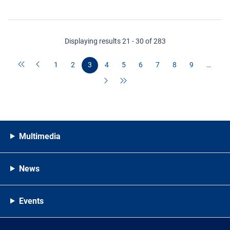
Displaying results 21 - 30 of 283
1
2
3
4
5
6
7
8
9
…
Multimedia
News
Events