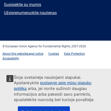
E-
Susisiekite su mumis
mail
Newsletter
Užsiprenumeruokite naujienas
Facebook
Twitter
LinkedIn
YouTube
Newsletter
E-
RSS
mail
© European Union Agency for Fundamental Rights, 2007-2026
About this website
Legal notice
Cookies
Data Protection
Accessibility
Šioje svetainėje naudojami slapukai.
Apsilankykite
puslapyje apie mūsų slapukų
arba, jei norite sužinoti daugiau
politiką
informacijos arba pakeisti savo parinktis,
spustelėkite nuorodą bet kurioje poraštėje.