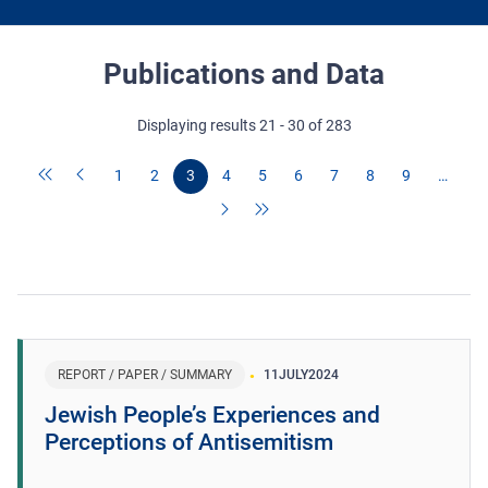
Publications and Data
Displaying results 21 - 30 of 283
1
2
3
4
5
6
7
8
9
…
REPORT / PAPER / SUMMARY
11
JULY
2024
Jewish People’s Experiences and
Perceptions of Antisemitism