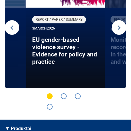
REPORT / PAPER / SUMMARY
REPORT /
3
MARCH
2026
27
JANUARY
24
EU gender-based
Monito
violence survey -
record
Evidence for policy and
in the 
practice
and wa
Produktai