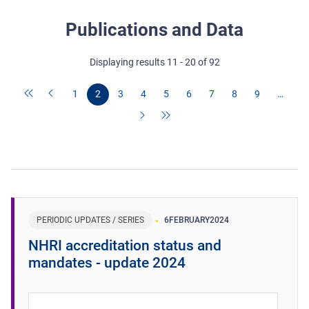
Publications and Data
Displaying results 11 - 20 of 92
1
2
3
4
5
6
7
8
9
…
PERIODIC UPDATES / SERIES
6
FEBRUARY
2024
NHRI accreditation status and
mandates - update 2024