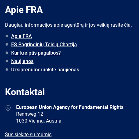
Apie FRA
Daugiau informacijos apie agentūrą ir jos veiklą rasite čia.
Apie FRA
ES Pagrindinių Teisių Chartija
Kur kreiptis pagalbos?
Naujienos
Užsiprenumeruokite naujienas
Kontaktai
Address
European Union Agency for Fundamental Rights
Rennweg 12
1030 Vienna, Austria
E-
Susisiekite su mumis