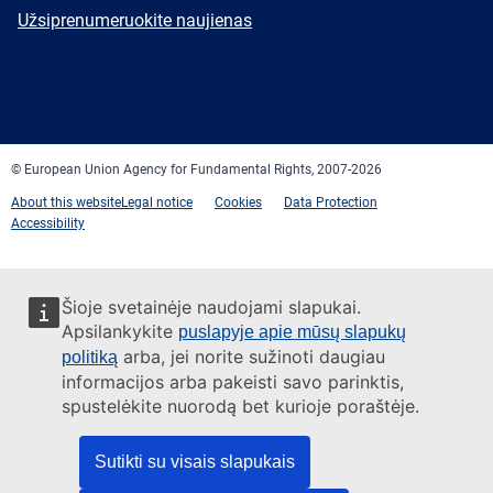
mail
Newsletter
Užsiprenumeruokite naujienas
Facebook
Twitter
LinkedIn
YouTube
Newsletter
E-
RSS
mail
© European Union Agency for Fundamental Rights, 2007-2026
About this website
Legal notice
Cookies
Data Protection
Accessibility
Šioje svetainėje naudojami slapukai.
Apsilankykite
puslapyje apie mūsų slapukų
arba, jei norite sužinoti daugiau
politiką
informacijos arba pakeisti savo parinktis,
spustelėkite nuorodą bet kurioje poraštėje.
Sutikti su visais slapukais