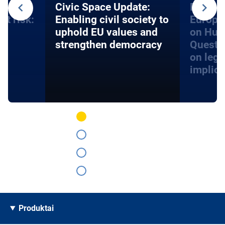
an
​​Civic Space Update:
EU acce
at risk:
Enabling civil society to
Europe
d
uphold EU values and
on Hum
strengthen democracy
Questi
on lega
implica
Produktai