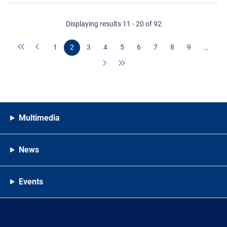
Displaying results 11 - 20 of 92
1
2
3
4
5
6
7
8
9
…
Multimedia
News
Events