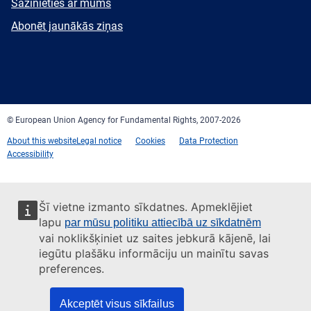
E-
Sazinieties ar mums
mail
Newsletter
Abonēt jaunākās ziņas
Facebook
Twitter
LinkedIn
YouTube
Newsletter
E-
RSS
mail
© European Union Agency for Fundamental Rights, 2007-2026
About this website
Legal notice
Cookies
Data Protection
Accessibility
Šī vietne izmanto sīkdatnes. Apmeklējiet
lapu
par mūsu politiku attiecībā uz sīkdatnēm
vai noklikšķiniet uz saites jebkurā kājenē, lai
iegūtu plašāku informāciju un mainītu savas
preferences.
Akceptēt visus sīkfailus