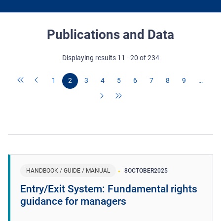
Publications and Data
Displaying results 11 - 20 of 234
1
2
3
4
5
6
7
8
9
…
HANDBOOK / GUIDE / MANUAL
8
OCTOBER
2025
Entry/Exit System: Fundamental rights
guidance for managers