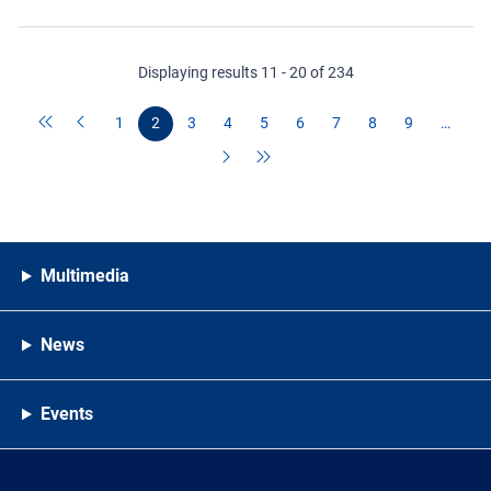
Displaying results 11 - 20 of 234
1
2
3
4
5
6
7
8
9
…
Multimedia
News
Events