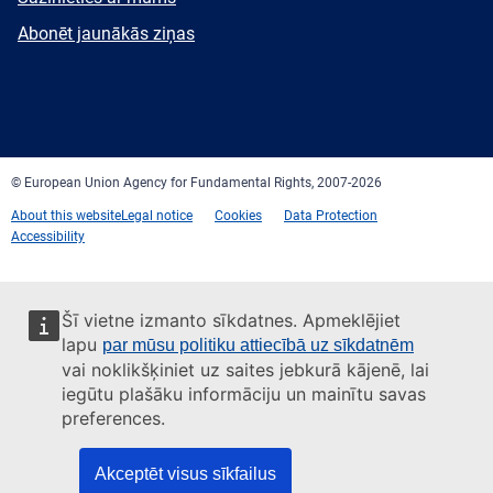
mail
Newsletter
Abonēt jaunākās ziņas
Facebook
Twitter
LinkedIn
YouTube
Newsletter
E-
RSS
mail
© European Union Agency for Fundamental Rights, 2007-2026
About this website
Legal notice
Cookies
Data Protection
Accessibility
Šī vietne izmanto sīkdatnes. Apmeklējiet
lapu
par mūsu politiku attiecībā uz sīkdatnēm
vai noklikšķiniet uz saites jebkurā kājenē, lai
iegūtu plašāku informāciju un mainītu savas
preferences.
Akceptēt visus sīkfailus