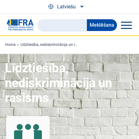
Skip to main content
Latviešu
Meklēšana
Search
the
FRA
Home
Līdztiesība, nediskriminācija un rasisms
website
Līdztiesība,
nediskriminācija un
rasisms