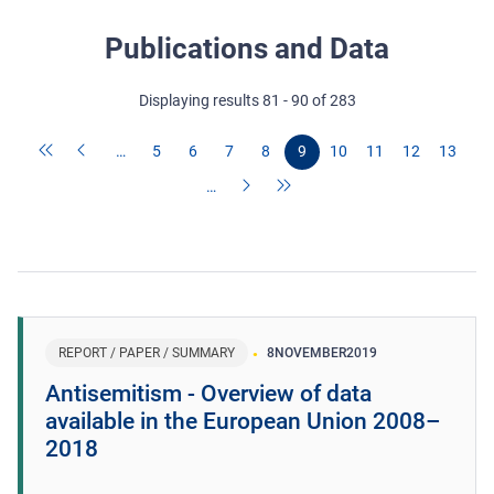
Publications and Data
Displaying results 81 - 90 of 283
…
5
6
7
8
9
10
11
12
13
…
REPORT / PAPER / SUMMARY
8
NOVEMBER
2019
Antisemitism - Overview of data
available in the European Union 2008–
2018