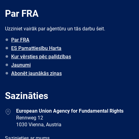
Par FRA
Uzziniet vairāk par aģentūru un tās darbu šeit.
Par FRA
ES Pamattiesību Harta
Kur vērsties pēc palīdzības
Jaunumi
Abonēt jaunākās ziņas
Sazināties
Address
European Union Agency for Fundamental Rights
Rennweg 12
1030 Vienna, Austria
E-
Sazinieties ar mums