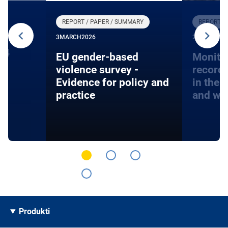
REPORT / PAPER / SUMMARY
REPORT /
3
MARCH
2026
27
JANUARY
24
EU gender-based
Monito
violence survey -
record
Evidence for policy and
in the 
practice
and wa
Produkti