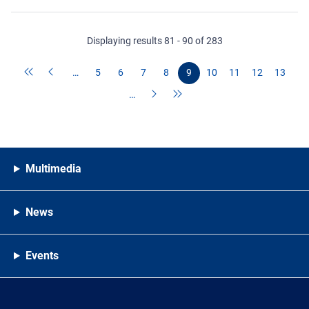
Displaying results 81 - 90 of 283
…
5
6
7
8
9
10
11
12
13
…
Multimedia
News
Events