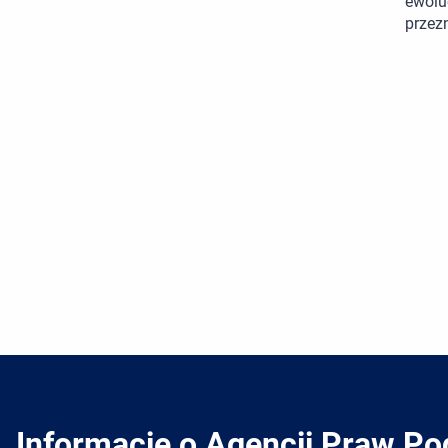
ewolu
przez
Informacje o Agencji Praw P