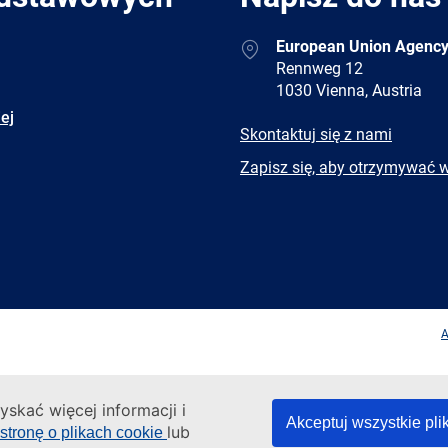
Address
European Union Agency
Rennweg 12
1030 Vienna, Austria
ej
E-
Skontaktuj się z nami
mail
Newsletter
Zapisz się, aby otrzymywać 
Facebook
Twitter
LinkedIn
YouTub
A
yskać więcej informacji i
Akceptuj wszystkie pli
lub
stronę o plikach cookie