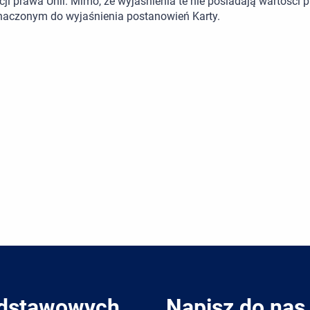
cji prawa Unii. Mimo, że wyjaśnienia te nie posiadają wartości
naczonym do wyjaśnienia postanowień Karty.
odstawowych
Napisz do nas