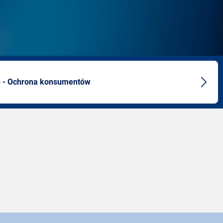
8 - Ochrona konsumentów
Next
artic