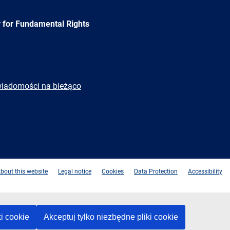
 for Fundamental Rights
wiadomości na bieżąco
e
Newsletter
E-
RSS
mail
bout this website
Legal notice
Cookies
Data Protection
Accessibility
ki cookie
Akceptuj tylko niezbędne pliki cookie