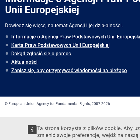
Unii Europejskiej
Dowiedz się więcej na temat Agencji i jej działalności.
Informacje o Agencji Praw Podstawowych Unii Europejski
Karta Praw Podstawowych Unii Europejskiej
Dokąd zgłosić się o pomoc.
Aktualności
Zapisz się, aby otrzymywać wiadomości na bieżąco
© European Union Agency for Fundamental Rights, 2007-2026
Ta strona korzysta z plików cookie. Aby uz
zmienić swoje preferencje, wejdź na naszą