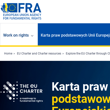
Skip to main content
Work on rights
Karta praw podstawowych Unii Europej
Home
EU Charter and Charter resources
Explore the EU Charter through C
Karta praw
podstawow