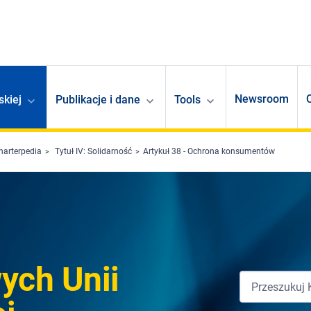
Newsroom
skiej
Publikacje i dane
Tools
harterpedia
Tytuł IV: Solidarność
Artykuł 38 - Ochrona konsumentów
ych Unii