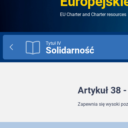
Europejskie
EU Charter and Charter resources
Tytuł IV
Solidarność
Previous
title
Artykuł 38 
Zapewnia się wysoki poz