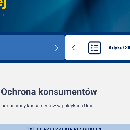
j
Artykuł 3
Next
Previous
title
article
- Ochrona konsumentów
iom ochrony konsumentów w politykach Unii.
CHARTERPEDIA RESOURCES