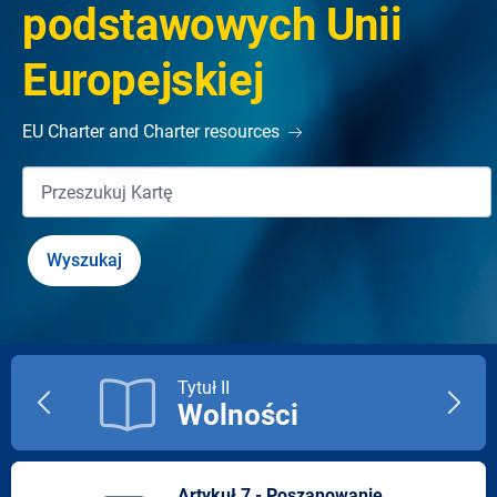
podstawowych Unii
Europejskiej
EU Charter and Charter resources
Tytuł II
Wolności
Previous
Next
title
title
Artykuł 7 - Poszanowanie