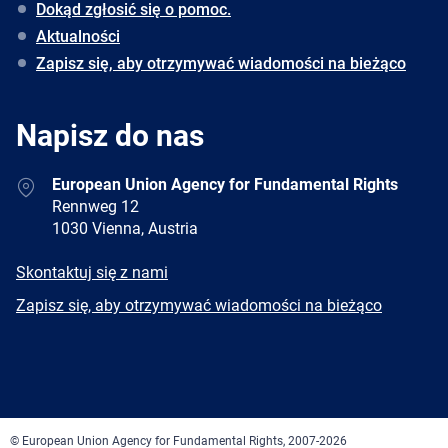
Dokąd zgłosić się o pomoc.
Aktualności
Zapisz się, aby otrzymywać wiadomości na bieżąco
Napisz do nas
Address
European Union Agency for Fundamental Rights
Rennweg 12
1030 Vienna, Austria
E-
Skontaktuj się z nami
mail
Newsletter
Zapisz się, aby otrzymywać wiadomości na bieżąco
Facebook
Twitter
LinkedIn
YouTube
Newsletter
E-
RSS
mail
© European Union Agency for Fundamental Rights, 2007-2026