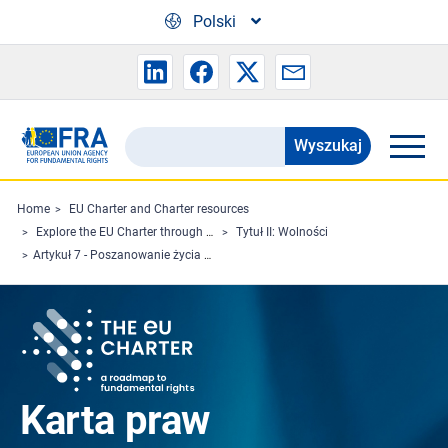
Skip to main content
Polski
Wyszukaj
Search
the
FRA
Home
EU Charter and Charter resources
Explore the EU Charter through Charterpedia
Tytuł II: Wolności
website
Artykuł 7 - Poszanowanie życia prywatnego i rodzinnego
Karta praw