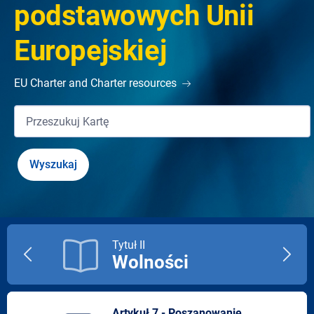
podstawowych Unii
Europejskiej
EU Charter and Charter resources
Tytuł II
Wolności
Previous
Next
title
title
Artykuł 7 - Poszanowanie