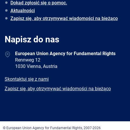
Dokąd zgłosić się o pomoc.
Aktualności
Zapisz się, aby otrzymywać wiadomości na bieżąco
Napisz do nas
Address
European Union Agency for Fundamental Rights
Rennweg 12
1030 Vienna, Austria
E-
Skontaktuj się z nami
mail
Newsletter
Zapisz się, aby otrzymywać wiadomości na bieżąco
Facebook
Twitter
LinkedIn
YouTube
Newsletter
E-
RSS
mail
© European Union Agency for Fundamental Rights, 2007-2026