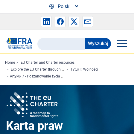
Skip to main content
Polski
Wyszukaj
Search
the
FRA
Home
EU Charter and Charter resources
Explore the EU Charter through Charterpedia
Tytuł II: Wolności
website
Artykuł 7 - Poszanowanie życia prywatnego i rodzinnego
Karta praw