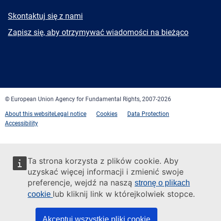
E-
Skontaktuj się z nami
mail
Newsletter
Zapisz się, aby otrzymywać wiadomości na bieżąco
Facebook
Twitter
LinkedIn
YouTube
Newsletter
E-
RSS
mail
© European Union Agency for Fundamental Rights, 2007-2026
About this website
Legal notice
Cookies
Data Protection
Accessibility
Ta strona korzysta z plików cookie. Aby
uzyskać więcej informacji i zmienić swoje
preferencje, wejdź na naszą
stronę o plikach
lub kliknij link w którejkolwiek stopce.
cookie
Akceptuj wszystkie pliki cookie