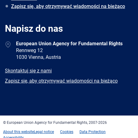
Zapisz się, aby otrzymywać wiadomości na bieżąco
Napisz do nas
Address
European Union Agency for Fundamental Rights
Rennweg 12
1030 Vienna, Austria
E-
Skontaktuj się z nami
mail
Newsletter
Zapisz się, aby otrzymywać wiadomości na bieżąco
Facebook
Twitter
LinkedIn
YouTube
Newsletter
E-
RSS
mail
© European Union Agency for Fundamental Rights, 2007-2026
About this website
Legal notice
Cookies
Data Protection
Accessibility