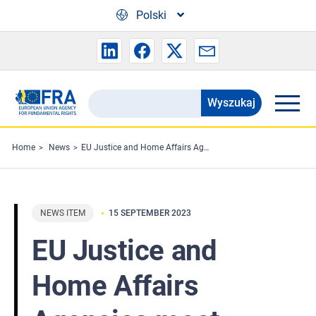
Skip to main content
Polski
Wyszukaj
Search
the
FRA
Home
News
EU Justice and Home Affairs Agencies meet
website
NEWS ITEM
15 SEPTEMBER 2023
EU Justice and
Home Affairs