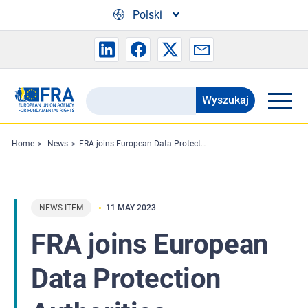
Skip to main content
Polski
Wyszukaj
Search
the
FRA
Home
News
FRA joins European Data Protection Authorities Conference
website
NEWS ITEM
11 MAY 2023
FRA joins European
Data Protection