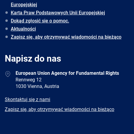
Europejskiej
Karta Praw Podstawowych Unii Europejskiej
Dokąd zgłosić się o pomoc.
Aktualności
Zapisz się, aby otrzymywać wiadomości na bieżąco
Napisz do nas
Address
European Union Agency for Fundamental Rights
Rennweg 12
1030 Vienna, Austria
E-
Skontaktuj się z nami
mail
Newsletter
Zapisz się, aby otrzymywać wiadomości na bieżąco
Facebook
Twitter
LinkedIn
YouTube
Newsletter
E-
RSS
mail