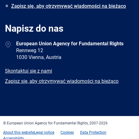
Zapisz się, aby otrzymywać wiadomości na bieżąco
Napisz do nas
Address
European Union Agency for Fundamental Rights
Rennweg 12
1030 Vienna, Austria
E-
Skontaktuj się z nami
mail
Newsletter
Zapisz się, aby otrzymywać wiadomości na bieżąco
Facebook
Twitter
LinkedIn
YouTube
Newsletter
E-
RSS
mail
© European Union Agency for Fundamental Rights, 2007-2026
About this website
Legal notice
Cookies
Data Protection
Accessibility