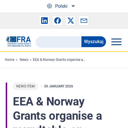
Skip to main content
Polski
Wyszukaj
Search
the
FRA
Home
News
EEA & Norway Grants organise a roundtable on ‘Fortifying democracy: Strengthening Civic Space and Promoting Information Integrity’
website
NEWS ITEM
30 JANUARY 2026
EEA & Norway
Grants organise a