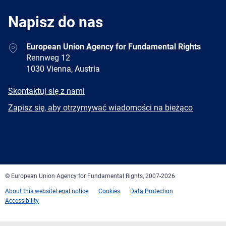
Napisz do nas
Address
European Union Agency for Fundamental Rights
Rennweg 12
1030 Vienna, Austria
E-
Skontaktuj się z nami
mail
Newsletter
Zapisz się, aby otrzymywać wiadomości na bieżąco
Facebook
Twitter
LinkedIn
YouTube
Newsletter
E-
RSS
mail
© European Union Agency for Fundamental Rights, 2007-2026
About this website
Legal notice
Cookies
Data Protection
Accessibility