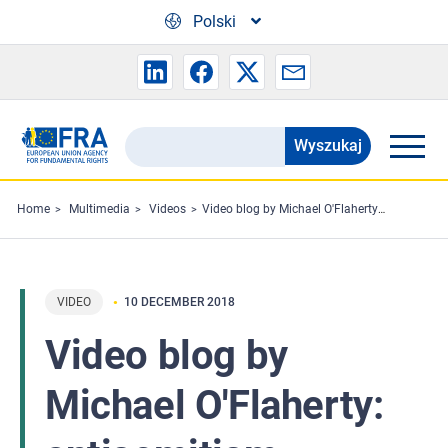
Skip to main content
Polski
Wyszukaj
Search
the
FRA
Home
Multimedia
Videos
Video blog by Michael O'Flaherty: antisemitism
website
VIDEO
10 DECEMBER 2018
Video blog by
Michael O'Flaherty: