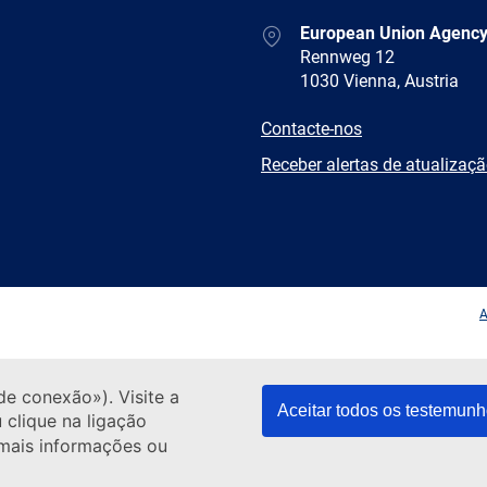
Address
European Union Agency
Rennweg 12
1030 Vienna, Austria
E-
Contacte-nos
mail
Newsletter
Receber alertas de atualizaç
Facebook
Twitter
LinkedIn
YouTub
A
de conexão»). Visite a
Aceitar todos os testemun
 clique na ligação
 mais informações ou