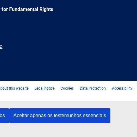
 for Fundamental Rights
ão
e
Newsletter
E-
RSS
mail
bout this website
Legal notice
Cookies
Data Protection
Accessibility
hos
Aceitar apenas os testemunhos essenciais