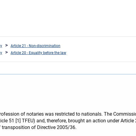
ty
Article 21 - Non-discrimination
ty
Article 20 - Equality before the law
 profession of notaries was restricted to nationals. The Commiss
ticle 51 [1] TFEU) and, therefore, brought an action under Artic
f transposition of Directive 2005/36.