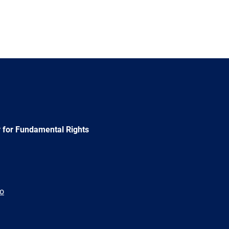
 for Fundamental Rights
ão
e
Newsletter
E-
RSS
mail