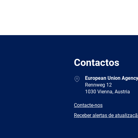
Contactos
Address
European Union Agency
Rennweg 12
1030 Vienna, Austria
E-
Contacte-nos
mail
Newsletter
Receber alertas de atualizaç
Facebook
Twitter
LinkedIn
YouTub