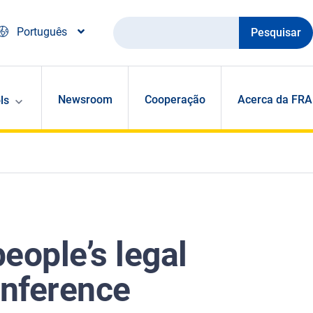
Pesquisar
Português
Newsroom
Cooperação
Acerca da FRA
ls
eople’s legal
onference