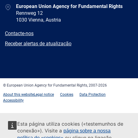
Address
European Union Agency for Fundamental Rights
Rennweg 12
1030 Vienna, Austria
E-
Contacte-nos
mail
Newsletter
Receber alertas de atualização
Facebook
Twitter
LinkedIn
YouTube
Newsletter
E-
RSS
mail
© European Union Agency for Fundamental Rights, 2007-2026
About this website
Legal notice
Cookies
Data Protection
Accessibility
Esta página utiliza cookies («testemunhos de
conexão»). Visite a
página sobre a nossa
ou clique na ligação
política de «cookies»