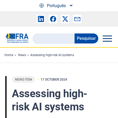
Skip to main content
Português
Pesquisar
Search
the
FRA
Home
News
Assessing high-risk AI systems
website
NEWS ITEM
17 OCTOBER 2024
Assessing high-
risk AI systems