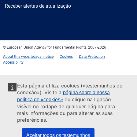
mail
Newsletter
Receber alertas de atualização
Facebook
Twitter
LinkedIn
YouTube
Newsletter
E-
RSS
mail
© European Union Agency for Fundamental Rights, 2007-2026
About this website
Legal notice
Cookies
Data Protection
Accessibility
Esta página utiliza cookies («testemunhos de
conexão»). Visite a
página sobre a nossa
ou clique na ligação
política de «cookies»
visível no rodapé de qualquer página para
mais informações ou para alterar as suas
preferências.
Aceitar todos os testemunhos