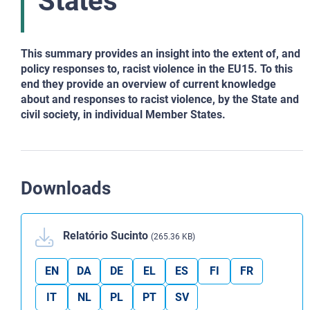
States
This summary provides an insight into the extent of, and
policy responses to, racist violence in the EU15. To this
end they provide an overview of current knowledge
about and responses to racist violence, by the State and
civil society, in individual Member States.
Downloads
Relatório Sucinto
(265.36 KB)
EN
DA
DE
EL
ES
FI
FR
IT
NL
PL
PT
SV