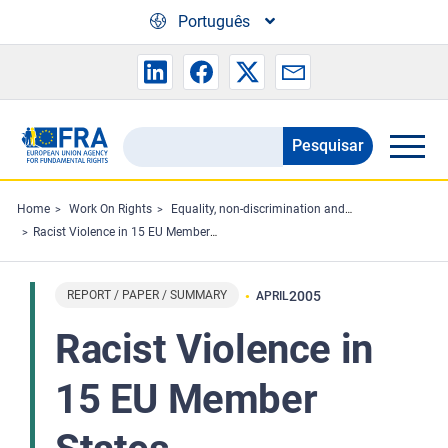
Skip to main content
Português
Pesquisar
Search
the
FRA
Home
Work On Rights
Equality, non-discrimination and racism
Racist Violence in 15 EU Member States
website
REPORT / PAPER / SUMMARY
2005
APRIL
Racist Violence in
15 EU Member