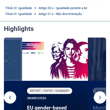
Título III: Igualdade
Artigo 20.o - Igualdade perante a lei
Título III: Igualdade
Artigo 21.o - Não discriminação
Highlights
REPORT / PAPER / SUMMARY
REPORT /
3
MARCH
2026
27
JANUARY
24
EU gender-based
Monito