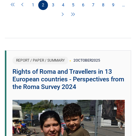
1
2
3
4
5
6
7
8
9
…
REPORT / PAPER / SUMMARY
2
OCTOBER
2025
Rights of Roma and Travellers in 13
European countries - Perspectives from
the Roma Survey 2024