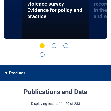
violence survey -
record
Evidence for policy and
in the 
practice
and wa
Produtos
Publications and Data
Displaying results 11 - 20 of 283