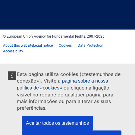
Facebook
Twitter
LinkedIn
YouTube
Newsletter
E-
RSS
mail
© European Union Agency for Fundamental Rights, 2007-2026
About this website
Legal notice
Cookies
Data Protection
Accessibility
Esta página utiliza cookies («testemunhos de
conexão»). Visite a
página sobre a nossa
ou clique na ligação
política de «cookies»
visível no rodapé de qualquer página para
mais informações ou para alterar as suas
preferências.
Aceitar todos os testemunhos