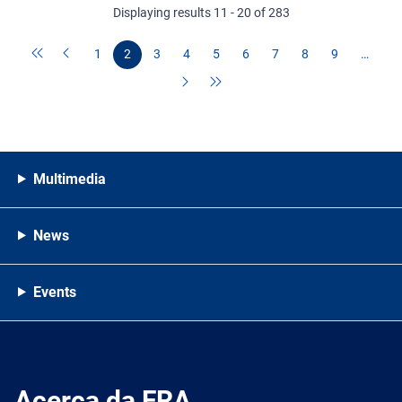
Displaying results 11 - 20 of 283
1
2
3
4
5
6
7
8
9
…
Multimedia
News
Events
Acerca da FRA