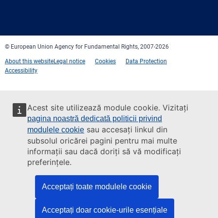
Facebook
Twitter
LinkedIn
YouTube
Newsletter
E-
RSS
mail
© European Union Agency for Fundamental Rights, 2007-2026
About this website
Legal notice
Cookies
Data Protection
Accessibility
Acest site utilizează module cookie. Vizitați
pagina noastră dedicată politicii privind
sau accesați linkul din
modulele cookie
subsolul oricărei pagini pentru mai multe
informații sau dacă doriți să vă modificați
preferințele.
Acceptați toate modulele cookie
Acceptați doar cookie-urile esențiale