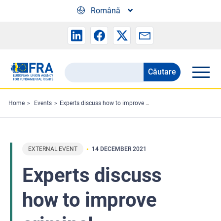
Skip to main content
Română
Căutare
Search
the
FRA
Home
Events
Experts discuss how to improve criminal proceedings for children
website
EXTERNAL EVENT
14 DECEMBER 2021
Experts discuss
how to improve