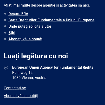
Aflați mai multe despre agenție și activitatea sa aici.
Despre FRA
Carta Drepturilor Fundamentale a Uniunii Europene
Unde puteți solicita ajutor
Știri
Abonați-vă la noutăți
Luați legătura cu noi
Address
European Union Agency for Fundamental Rights
Rennweg 12
1030 Vienna, Austria
E-
Contactați-ne
mail
Newsletter
Abonați-vă la noutăți