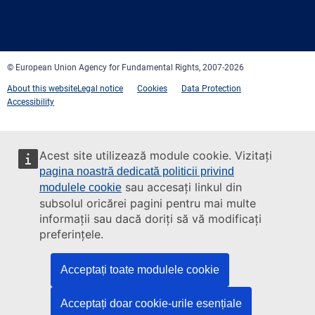
Facebook
Twitter
LinkedIn
YouTube
Newsletter
E-
RSS
mail
© European Union Agency for Fundamental Rights, 2007-2026
About this website
Legal notice
Cookies
Data Protection
Accessibility
Acest site utilizează module cookie. Vizitați
pagina noastră dedicată politicii privind
sau accesați linkul din
modulele cookie
subsolul oricărei pagini pentru mai multe
informații sau dacă doriți să vă modificați
preferințele.
Acceptați toate modulele cookie
Acceptați doar cookie-urile esențiale