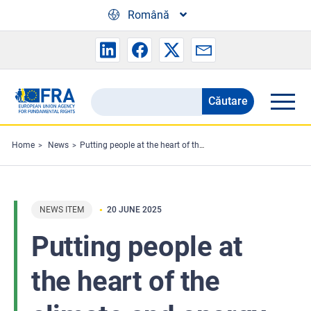
Skip to main content
Română
Căutare
Search
the
FRA
Home
News
Putting people at the heart of the climate and energy transition
website
NEWS ITEM
20 JUNE 2025
Putting people at
the heart of the