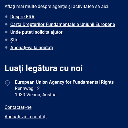
Aflați mai multe despre agenție și activitatea sa aici.
Despre FRA
Carta Drepturilor Fundamentale a Uniunii Europene
Unde puteți solicita ajutor
Știri
Abonați-vă la noutăți
Luați legătura cu noi
Address
European Union Agency for Fundamental Rights
Rennweg 12
1030 Vienna, Austria
E-
Contactați-ne
mail
Newsletter
Abonați-vă la noutăți