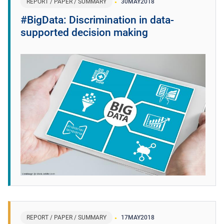
REPORT / PAPER / SUMMARY
30
MAY
2018
#BigData: Discrimination in data-
supported decision making
REPORT / PAPER / SUMMARY
17
MAY
2018