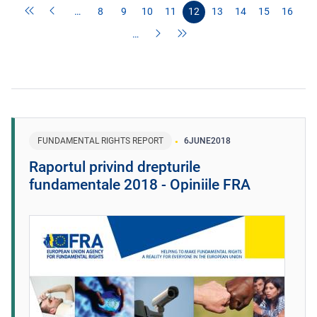
…
8
9
10
11
12
13
14
15
16
…
FUNDAMENTAL RIGHTS REPORT
6
JUNE
2018
Raportul privind drepturile
fundamentale 2018 - Opiniile FRA