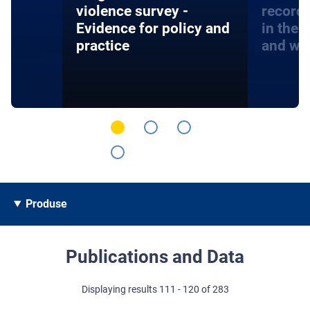
violence survey -
record
Evidence for policy and
in the 
practice
and wa
Produse
Publications and Data
Displaying results 111 - 120 of 283