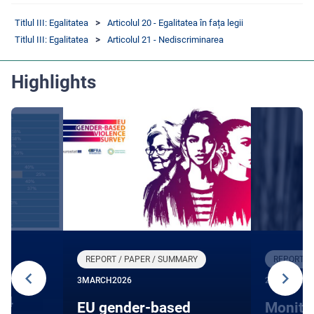
Titlul III: Egalitatea
Articolul 20 - Egalitatea în fața legii
Titlul III: Egalitatea
Articolul 21 - Nediscriminarea
Highlights
REPORT / PAPER / SUMMARY
REPORT /
3
MARCH
2026
27
JANUARY
24
EU gender-based
Monito