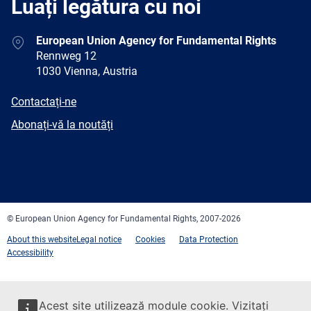
Luați legătura cu noi
Address
European Union Agency for Fundamental Rights
Rennweg 12
1030 Vienna, Austria
E-
Contactați-ne
mail
Newsletter
Abonați-vă la noutăți
Facebook
Twitter
LinkedIn
YouTube
Newsletter
E-
RSS
mail
© European Union Agency for Fundamental Rights, 2007-2026
About this website
Legal notice
Cookies
Data Protection
Accessibility
Acest site utilizează module cookie. Vizitați