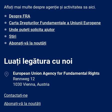
Aflați mai multe despre agenție și activitatea sa aici.
Despre FRA
Carta Drepturilor Fundamentale a Uniunii Europene
Unde puteți solicita ajutor
Știri
Abonați-vă la noutăți
Luați legătura cu noi
Address
European Union Agency for Fundamental Rights
Rennweg 12
1030 Vienna, Austria
E-
Contactați-ne
mail
Newsletter
Abonați-vă la noutăți