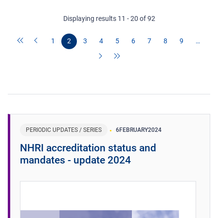
Displaying results 11 - 20 of 92
1
2
3
4
5
6
7
8
9
…
PERIODIC UPDATES / SERIES
6
FEBRUARY
2024
NHRI accreditation status and
mandates - update 2024