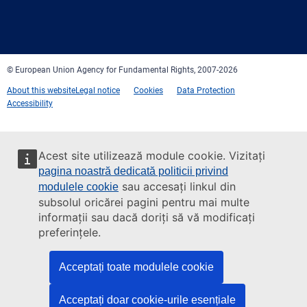
Facebook
Twitter
LinkedIn
YouTube
Newsletter
E-
RSS
mail
© European Union Agency for Fundamental Rights, 2007-2026
About this website
Legal notice
Cookies
Data Protection
Accessibility
Acest site utilizează module cookie. Vizitați
pagina noastră dedicată politicii privind
sau accesați linkul din
modulele cookie
subsolul oricărei pagini pentru mai multe
informații sau dacă doriți să vă modificați
preferințele.
Acceptați toate modulele cookie
Acceptați doar cookie-urile esențiale