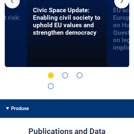
an
​​Civic Space Update:
EU acce
at risk:
Enabling civil society to
Europe
d
uphold EU values and
on Hum
strengthen democracy
Questi
on lega
implica
Produse
Publications and Data