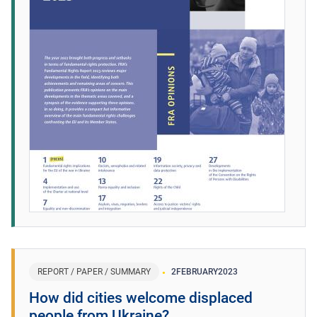
REPORT / PAPER / SUMMARY
2
FEBRUARY
2023
How did cities welcome displaced
people from Ukraine?