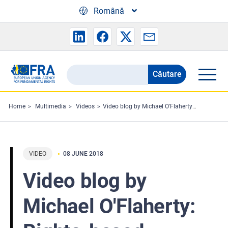
Skip to main content
Română
Căutare
Search
the
FRA
Home
Multimedia
Videos
Video blog by Michael O'Flaherty: Rights-based approach to ageing
website
VIDEO
08 JUNE 2018
Video blog by
Michael O'Flaherty: