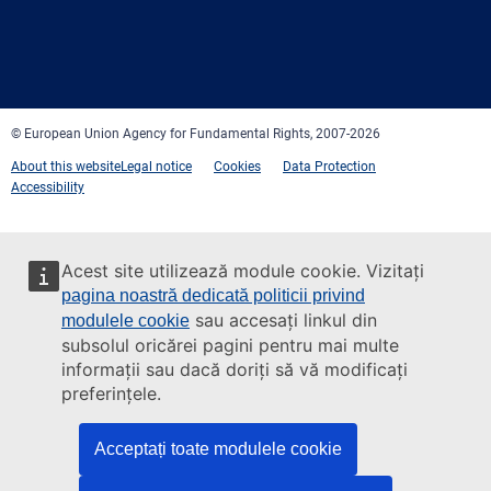
Facebook
Twitter
LinkedIn
YouTube
Newsletter
E-
RSS
mail
© European Union Agency for Fundamental Rights, 2007-2026
About this website
Legal notice
Cookies
Data Protection
Accessibility
Acest site utilizează module cookie. Vizitați
pagina noastră dedicată politicii privind
sau accesați linkul din
modulele cookie
subsolul oricărei pagini pentru mai multe
informații sau dacă doriți să vă modificați
preferințele.
Acceptați toate modulele cookie