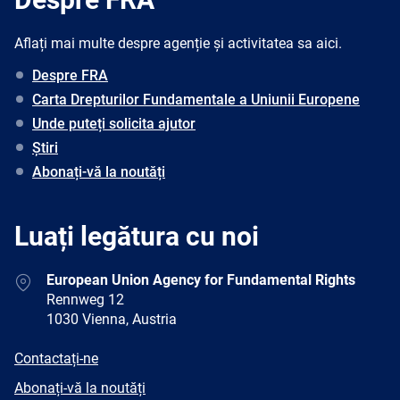
Aflați mai multe despre agenție și activitatea sa aici.
Despre FRA
Carta Drepturilor Fundamentale a Uniunii Europene
Unde puteți solicita ajutor
Știri
Abonați-vă la noutăți
Luați legătura cu noi
Address
European Union Agency for Fundamental Rights
Rennweg 12
1030 Vienna, Austria
E-
Contactați-ne
mail
Newsletter
Abonați-vă la noutăți