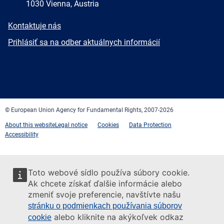
1030 Vienna, Austria
E-
Kontaktuje nás
mail
Newsletter
Prihlásiť sa na odber aktuálnych informácií
Facebook
Twitter
LinkedIn
YouTube
Newsletter
E-
RSS
mail
© European Union Agency for Fundamental Rights, 2007-2026
About this website
Legal notice
Cookies
Data Protection
Accessibility
Toto webové sídlo používa súbory cookie.
Ak chcete získať ďalšie informácie alebo
zmeniť svoje preferencie, navštívte našu
stránku o podmienkach používania súborov
alebo kliknite na akýkoľvek odkaz
cookie