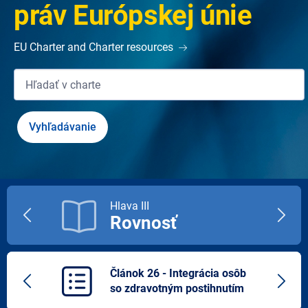
práv Európskej únie
EU Charter and Charter resources
Hlava III
Rovnosť
Previous
Next
title
title
Článok 26 - Integrácia osôb
Previous
Next
so zdravotným postihnutím
article
artic