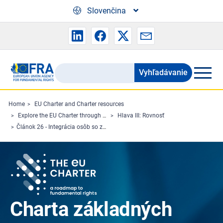
Skip to main content
Slovenčina
Vyhľadávanie
Search
the
FRA
Home
EU Charter and Charter resources
Explore the EU Charter through Charterpedia
Hlava III: Rovnosť
website
Článok 26 - Integrácia osôb so zdravotným postihnutím
Charta základných