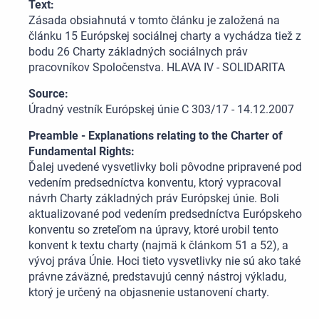
Text:
Zásada obsiahnutá v tomto článku je založená na
článku 15 Európskej sociálnej charty a vychádza tiež z
bodu 26 Charty základných sociálnych práv
pracovníkov Spoločenstva. HLAVA IV - SOLIDARITA
Source:
Úradný vestník Európskej únie C 303/17 - 14.12.2007
Preamble - Explanations relating to the Charter of
Fundamental Rights:
Ďalej uvedené vysvetlivky boli pôvodne pripravené pod
vedením predsedníctva konventu, ktorý vypracoval
návrh Charty základných práv Európskej únie. Boli
aktualizované pod vedením predsedníctva Európskeho
konventu so zreteľom na úpravy, ktoré urobil tento
konvent k textu charty (najmä k článkom 51 a 52), a
vývoj práva Únie. Hoci tieto vysvetlivky nie sú ako také
právne záväzné, predstavujú cenný nástroj výkladu,
ktorý je určený na objasnenie ustanovení charty.