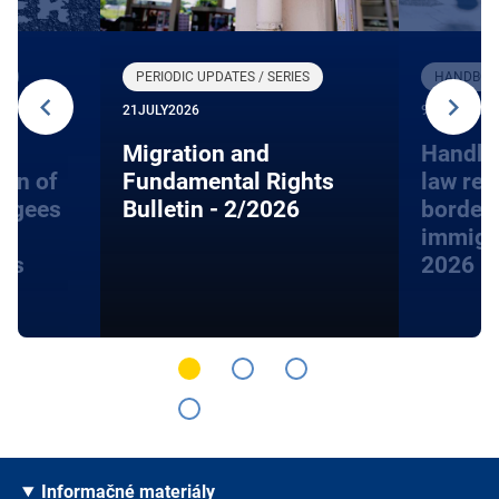
R
PERIODIC UPDATES / SERIES
HANDBOOK
21
JULY
2026
9
JUNE
2026
Migration and
Handbo
ion of
Fundamental Rights
law rel
fugees
Bulletin - 2/2026
border
immigra
hts
2026
Informačné materiály