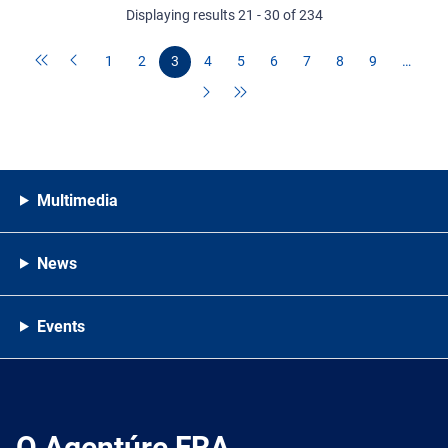
Displaying results 21 - 30 of 234
1
2
3
4
5
6
7
8
9
…
Multimedia
News
Events
O Agentúre FRA