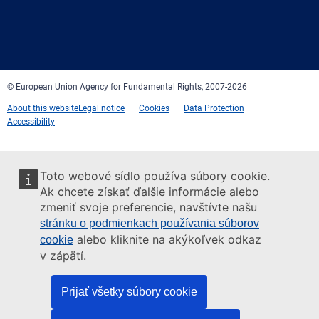
Facebook
Twitter
LinkedIn
YouTube
Newsletter
E-
RSS
mail
© European Union Agency for Fundamental Rights, 2007-2026
About this website
Legal notice
Cookies
Data Protection
Accessibility
Toto webové sídlo používa súbory cookie.
Ak chcete získať ďalšie informácie alebo
zmeniť svoje preferencie, navštívte našu
stránku o podmienkach používania súborov
alebo kliknite na akýkoľvek odkaz
cookie
v zápätí.
Prijať všetky súbory cookie