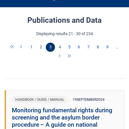
Publications and Data
Displaying results 21 - 30 of 234
1
2
3
4
5
6
7
8
9
…
HANDBOOK / GUIDE / MANUAL
19
SEPTEMBER
2024
Monitoring fundamental rights during
screening and the asylum border
procedure – A guide on national