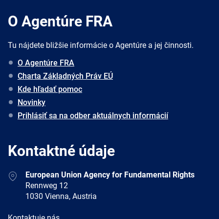
O Agentúre FRA
Tu nájdete bližšie informácie o Agentúre a jej činnosti.
O Agentúre FRA
Charta Základných Práv EÚ
Kde hľadať pomoc
Novinky
Prihlásiť sa na odber aktuálnych informácií
Kontaktné údaje
Address
European Union Agency for Fundamental Rights
Rennweg 12
1030 Vienna, Austria
E-
Kontaktuje nás