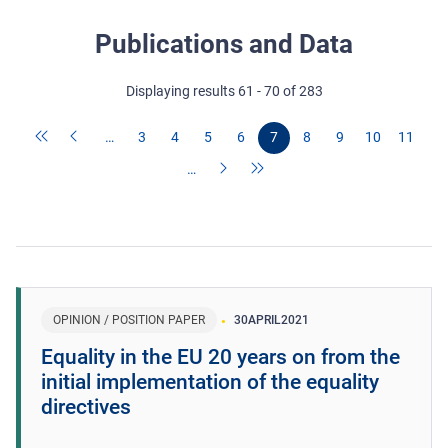
Publications and Data
Displaying results 61 - 70 of 283
…
3
4
5
6
7
8
9
10
11
…
OPINION / POSITION PAPER
30
APRIL
2021
Equality in the EU 20 years on from the
initial implementation of the equality
directives