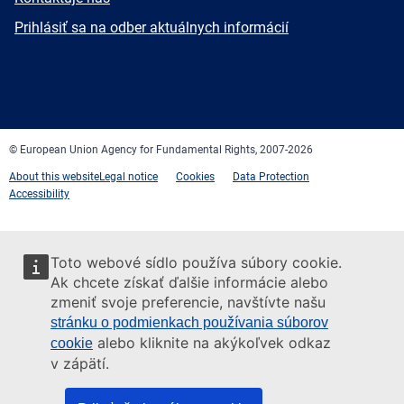
mail
Newsletter
Prihlásiť sa na odber aktuálnych informácií
Facebook
Twitter
LinkedIn
YouTube
Newsletter
E-
RSS
mail
© European Union Agency for Fundamental Rights, 2007-2026
About this website
Legal notice
Cookies
Data Protection
Accessibility
Toto webové sídlo používa súbory cookie.
Ak chcete získať ďalšie informácie alebo
zmeniť svoje preferencie, navštívte našu
stránku o podmienkach používania súborov
alebo kliknite na akýkoľvek odkaz
cookie
v zápätí.