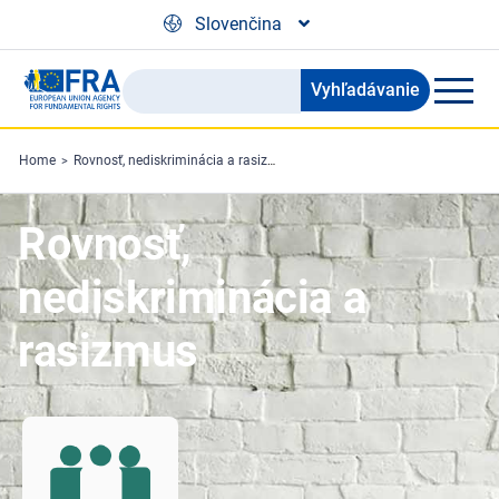
Skip to main content
Slovenčina
Vyhľadávanie
Search
the
FRA
Home
Rovnosť, nediskriminácia a rasizmus
website
Rovnosť,
nediskriminácia a
rasizmus