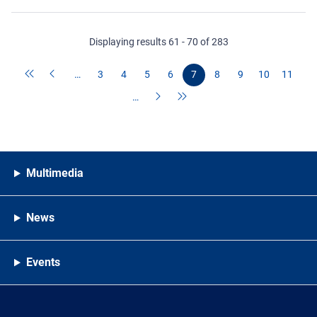
Displaying results 61 - 70 of 283
…
3
4
5
6
7
8
9
10
11
…
Multimedia
News
Events