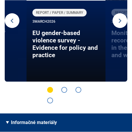
REPORT / PAPER / SUMMARY
REPORT /
3
MARCH
2026
27
JANUARY
24
EU gender-based
Monito
violence survey -
record
Evidence for policy and
in the 
practice
and wa
Informačné materiály