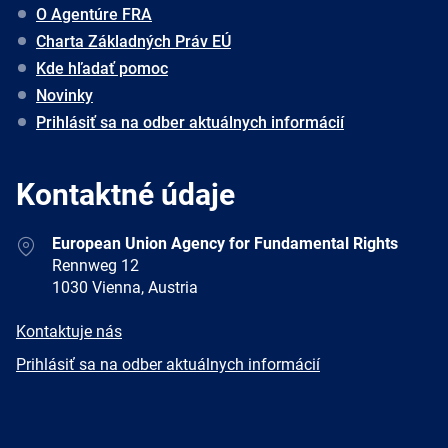
O Agentúre FRA
Charta Základných Práv EÚ
Kde hľadať pomoc
Novinky
Prihlásiť sa na odber aktuálnych informácií
Kontaktné údaje
Address
European Union Agency for Fundamental Rights
Rennweg 12
1030 Vienna, Austria
E-
Kontaktuje nás
mail
Newsletter
Prihlásiť sa na odber aktuálnych informácií
Facebook
Twitter
LinkedIn
YouTube
Newsletter
E-
RSS
mail