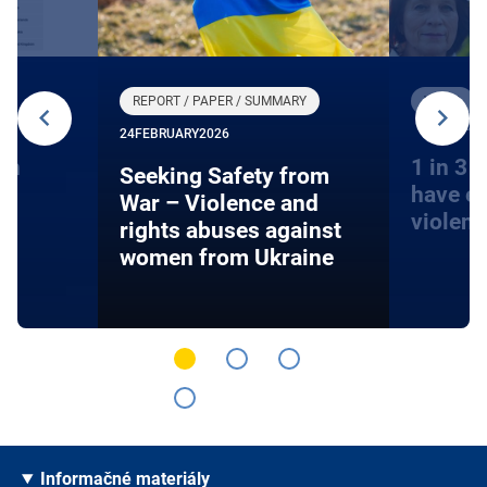
REPORT / PAPER / SUMMARY
VIDEO
15 DECE
24
FEBRUARY
2026
on
1 in 3 
Seeking Safety from
have e
War – Violence and
violen
rights abuses against
women from Ukraine
Informačné materiály