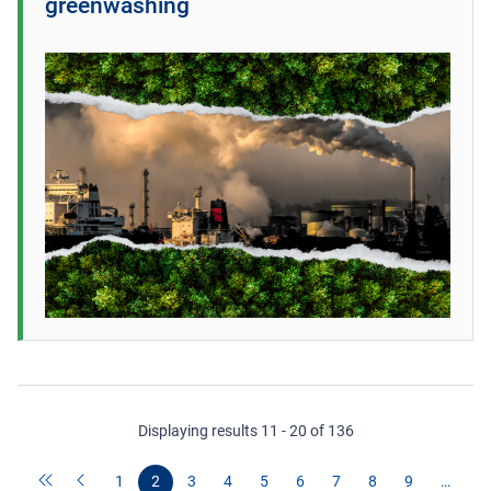
greenwashing
Displaying results 11 - 20 of 136
1
2
3
4
5
6
7
8
9
…