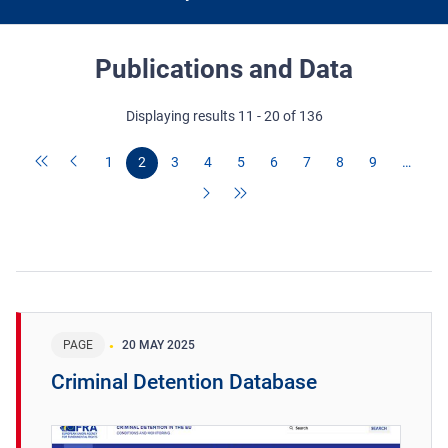
Publications and Data
Displaying results 11 - 20 of 136
1
2
3
4
5
6
7
8
9
…
PAGE
20 MAY 2025
Criminal Detention Database