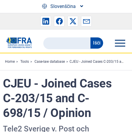
Skip to main content
Slovenščina
Išči
Search
the
FRA
Home
Tools
Case-law database
CJEU - Joined Cases C‐203/15 and C‐698/15 / Opinion
website
CJEU - Joined Cases
C‐203/15 and C‐
698/15 / Opinion
Tele2 Sverige v. Post och