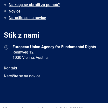
Na koga se obrniti za pomoč?
Novice
Naročite se na novice
Stik z nami
Address
European Union Agency for Fundamental Rights
Rennweg 12
1030 Vienna, Austria
E-
Kontakt
mail
Newsletter
Naročite se na novice
Facebook
Twitter
LinkedIn
YouTube
Newsletter
E-
RSS
mail