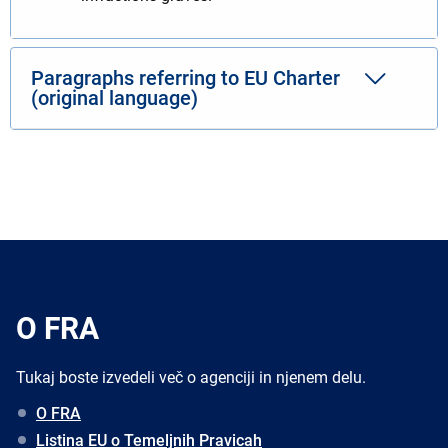
Paragraphs referring to EU Charter
(original language)
O FRA
Tukaj boste izvedeli več o agenciji in njenem delu.
O FRA
Listina EU o Temeljnih Pravicah