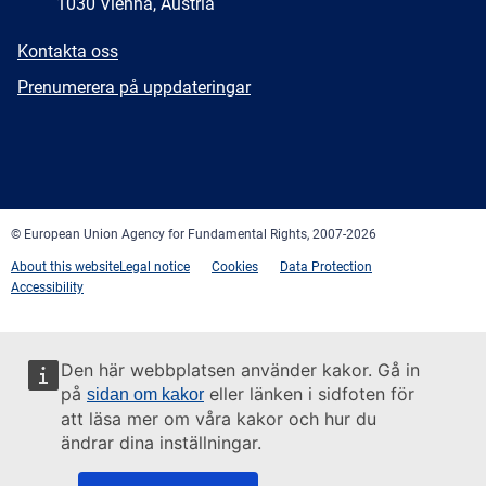
1030 Vienna, Austria
E-
Kontakta oss
mail
Newsletter
Prenumerera på uppdateringar
Facebook
Twitter
LinkedIn
YouTube
Newsletter
E-
RSS
mail
© European Union Agency for Fundamental Rights, 2007-2026
About this website
Legal notice
Cookies
Data Protection
Accessibility
Den här webbplatsen använder kakor. Gå in
på
eller länken i sidfoten för
sidan om kakor
att läsa mer om våra kakor och hur du
ändrar dina inställningar.