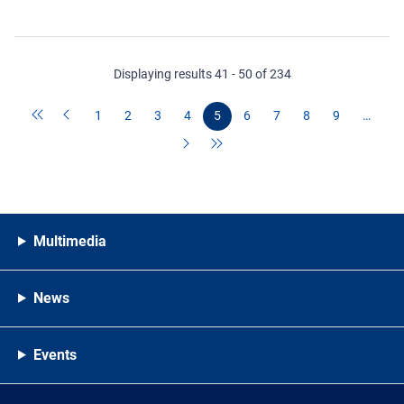
Displaying results 41 - 50 of 234
1
2
3
4
5
6
7
8
9
…
Multimedia
News
Events