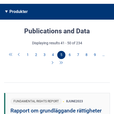
Produkter
Publications and Data
Displaying results 41 - 50 of 234
1
2
3
4
5
6
7
8
9
…
FUNDAMENTAL RIGHTS REPORT
8
JUNE
2023
Rapport om grundläggande rättigheter