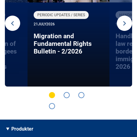
R
PERIODIC UPDATES / SERIES
HANDBOOK
21
JULY
2026
9
JUNE
2026
Migration and
Handbo
ion of
Fundamental Rights
law rel
fugees
Bulletin - 2/2026
border
immigra
hts
2026
Produkter