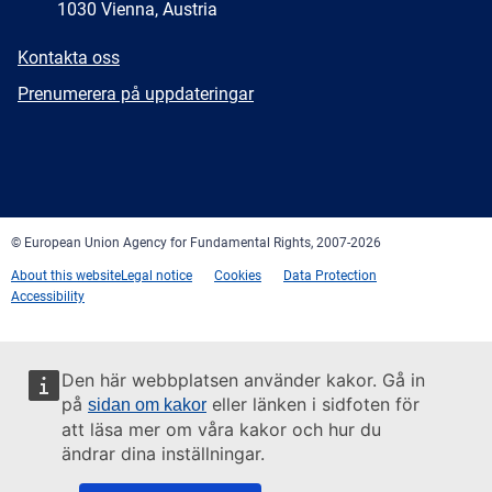
1030 Vienna, Austria
E-
Kontakta oss
mail
Newsletter
Prenumerera på uppdateringar
Facebook
Twitter
LinkedIn
YouTube
Newsletter
E-
RSS
mail
© European Union Agency for Fundamental Rights, 2007-2026
About this website
Legal notice
Cookies
Data Protection
Accessibility
Den här webbplatsen använder kakor. Gå in
på
eller länken i sidfoten för
sidan om kakor
att läsa mer om våra kakor och hur du
ändrar dina inställningar.