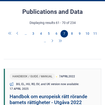
Publications and Data
Displaying results 61 - 70 of 234
…
3
4
5
6
7
8
9
10
11
…
HANDBOOK / GUIDE / MANUAL
7
APRIL
2022
BG, EL, HU, RO, SV, and UK version now available
17 APRIL 2025
Handbok om europeisk rätt rörande
barnets rättigheter - Utgåva 2022