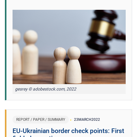
gesrey © adobestock.com, 2022
REPORT / PAPER / SUMMARY
23
MARCH
2022
EU-Ukrainian border check points: First