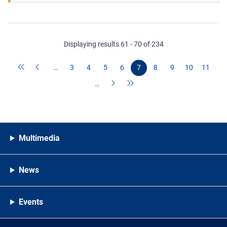
Displaying results 61 - 70 of 234
…
3
4
5
6
7
8
9
10
11
…
Multimedia
News
Events