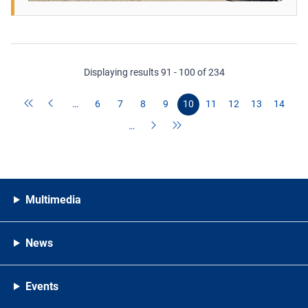
Displaying results 91 - 100 of 234
…
6
7
8
9
10
11
12
13
14
…
Multimedia
News
Events