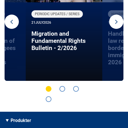
R
PERIODIC UPDATES / SERIES
HANDBOOK
21
JULY
2026
9
JUNE
2026
Migration and
Handbo
ion of
Fundamental Rights
law rel
fugees
Bulletin - 2/2026
border
immigra
hts
2026
Produkter