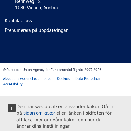
Rennweg 12
1030 Vienna, Austria
E-
Kontakta oss
mail
Newsletter
Prenumerera på uppdateringar
Facebook
Twitter
LinkedIn
YouTube
Newsletter
E-
RSS
mail
© European Union Agency for Fundamental Rights, 2007-2026
About this website
Legal notice
Cookies
Data Protection
Accessibility
Den här webbplatsen använder kakor. Gå in
på
eller länken i sidfoten för
sidan om kakor
att läsa mer om våra kakor och hur du
ändrar dina inställningar.