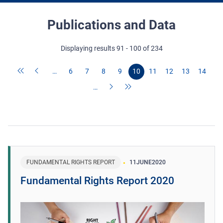
Publications and Data
Displaying results 91 - 100 of 234
…
6
7
8
9
10
11
12
13
14
…
FUNDAMENTAL RIGHTS REPORT
11
JUNE
2020
Fundamental Rights Report 2020